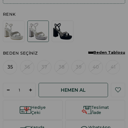
RENK
Beden Tablosu
BEDEN SEÇINIZ
35
36
37
38
39
40
41
Hediye
Teslimat
Çeki
/İade
Kapıda
WhatsApp