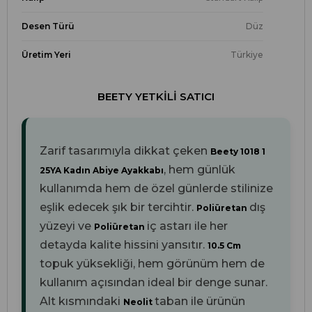
Desen Türü
Düz
Üretim Yeri
Türkiye
BEETY YETKILI SATICI
Zarif tasarımıyla dikkat çeken
Beety 1018 1
, hem günlük
25YA Kadın Abiye Ayakkabı
kullanımda hem de özel günlerde stilinize
eşlik edecek şık bir tercihtir.
dış
Poliüretan
yüzeyi ve
iç astarı ile her
Poliüretan
detayda kalite hissini yansıtır.
10.5 Cm
topuk yüksekliği, hem görünüm hem de
kullanım açısından ideal bir denge sunar.
Alt kısmındaki
taban ile ürünün
Neolit