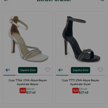
Sepete Ekle
Sepete Ekle
1
1
Guja 7764 23YA Abiye Bayan
Guja 7771 23YA Abiye Bayan
Ayakkabı Beyaz
Ayakkabı Siyah
$30.48
$30.48
%10
%10
$27.43
$27.43