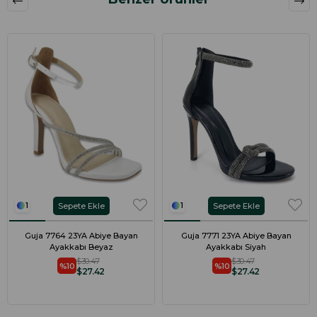
Sepete Ekle
Sepete Ekle
1
1
Guja 7764 23YA Abiye Bayan
Guja 7771 23YA Abiye Bayan
Ayakkabı Beyaz
Ayakkabı Siyah
$30.47
$30.47
%10
%10
$27.42
$27.42