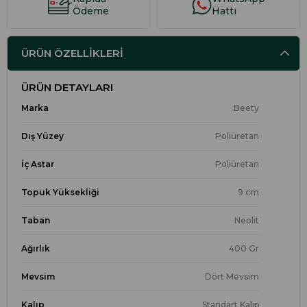
Ödeme
Hattı
ÜRÜN ÖZELLIKLERI
ÜRÜN DETAYLARI
Marka
Beety
Dış Yüzey
Poliüretan
İç Astar
Poliüretan
Topuk Yüksekliği
9 cm
Taban
Neolit
Ağırlık
400 Gr
Mevsim
Dört Mevsim
Kalıp
Standart Kalıp