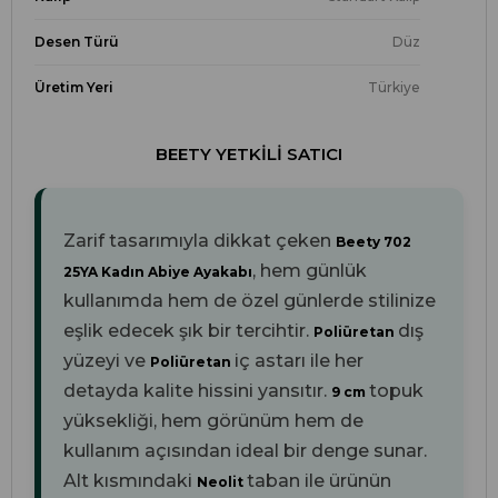
Desen Türü
Düz
Üretim Yeri
Türkiye
BEETY YETKILI SATICI
Zarif tasarımıyla dikkat çeken
Beety 702
, hem günlük
25YA Kadın Abiye Ayakabı
kullanımda hem de özel günlerde stilinize
eşlik edecek şık bir tercihtir.
dış
Poliüretan
yüzeyi ve
iç astarı ile her
Poliüretan
detayda kalite hissini yansıtır.
topuk
9 cm
yüksekliği, hem görünüm hem de
kullanım açısından ideal bir denge sunar.
Alt kısmındaki
taban ile ürünün
Neolit