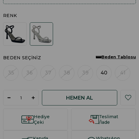
RENK
Beden Tablosu
BEDEN SEÇINIZ
35
36
37
38
39
40
41
Hediye
Teslimat
Çeki
/İade
Kapıda
WhatsApp