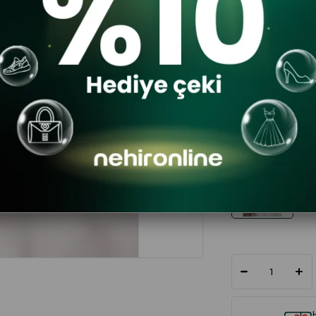
$23.11
RENK