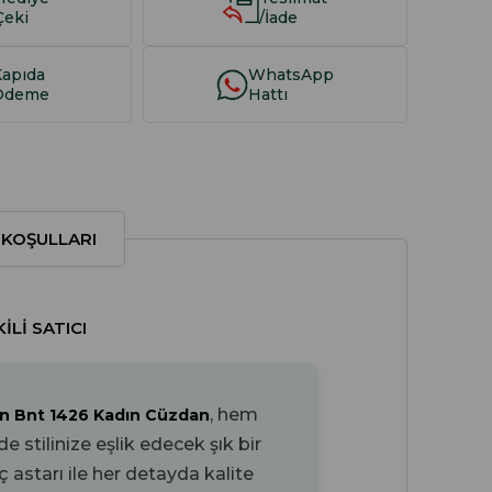
Çeki
/İade
Kapıda
WhatsApp
Ödeme
Hattı
 KOŞULLARI
LI SATICI
, hem
n Bnt 1426 Kadın Cüzdan
stilinize eşlik edecek şık bir
iç astarı ile her detayda kalite