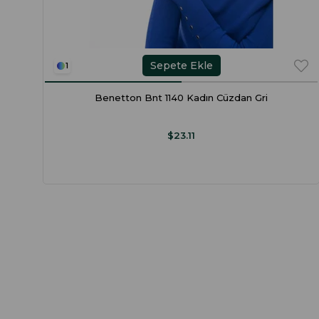
Sepete Ekle
1
Benetton Bnt 1140 Kadın Cüzdan Gri
$23.11