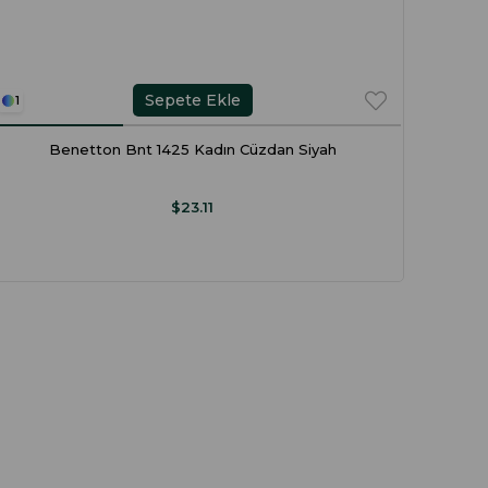
Sepete Ekle
1
3
Benetton Bnt 1425 Kadın Cüzdan Siyah
$23.11