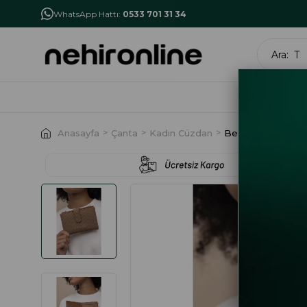
İlk Alışverişe Özel İndirim
NHR10
WhatsApp Hattı:
0533 701 31 34
MARK
Anasayfa
Çanta
Kadın Cüzdan
Benetton Bnt 142