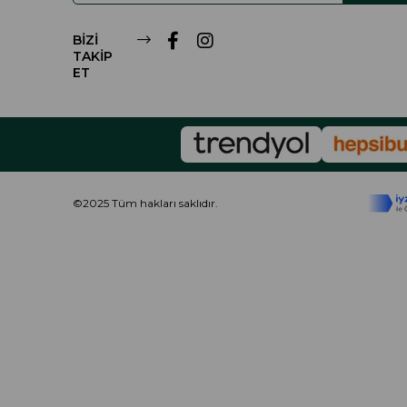
BİZİ
TAKİP
ET
©2025 Tüm hakları saklıdır.