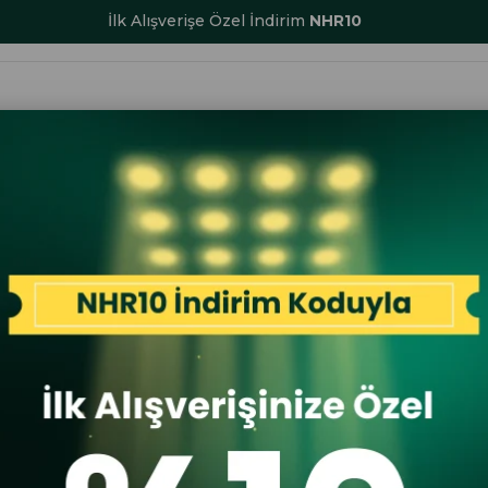
1500 TL ve Üzeri Ücretsiz Kargo
ALAR
KADIN
ERKEK
ÇOCUK
AKSESUAR
SERİ SONU İND
6 Kadın Cüzdan Camel
Benetton
Benetton 
Camel
İlk A
İlk Al