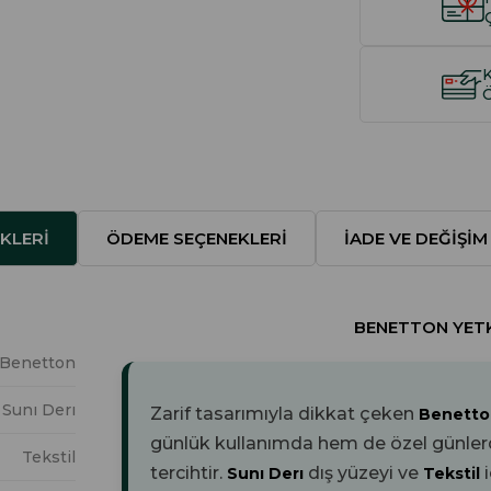
KLERI
ÖDEME SEÇENEKLERI
İADE VE DEĞIŞIM
BENETTON YETKI
Benetton
Sunı Derı
Zarif tasarımıyla dikkat çeken
Benetto
günlük kullanımda hem de özel günlerde 
Tekstil
tercihtir.
dış yüzeyi ve
Sunı Derı
Tekstil