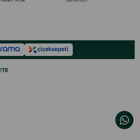
Kadın Terlik
Benetton