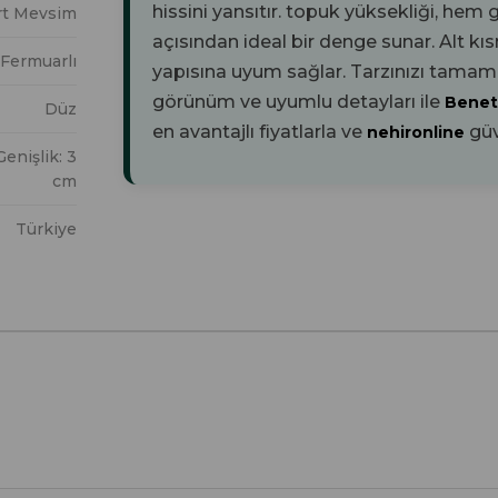
hissini yansıtır.
topuk yüksekliği, hem
rt Mevsim
açısından ideal bir denge sunar. Alt k
Fermuarlı
yapısına uyum sağlar. Tarzınızı tamam
görünüm ve uyumlu detayları ile
Bene
Düz
en avantajlı fiyatlarla ve
güv
nehironline
enişlik: 3
cm
Türkiye