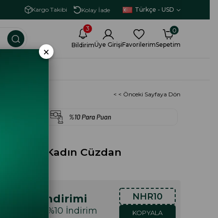
Vade Farksız 3 Taksit İmkanı
Türkçe - USD
Kargo Takibi
Kolay İade
3
0
Üye Girişi
Favorilerim
Sepetim
Bildirim
×
İRİMİ
< < Önceki Sayfaya Dön
Bnt 1426 Kadın Cüzdan
NHR10
lışveriş İndirimi
ışveriş Özel %10 İndirim
KOPYALA