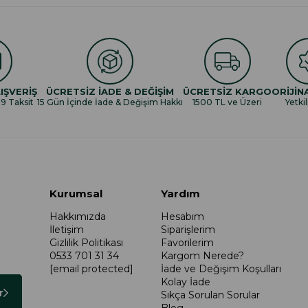
IŞVERİŞ
ÜCRETSİZ İADE & DEĞİŞİM
ÜCRETSİZ KARGO
ORİJİN
 9 Taksit
15 Gün İçinde İade & Değişim Hakkı
1500 TL ve Üzeri
Yetkil
Kurumsal
Yardım
Hakkımızda
Hesabım
İletişim
Siparişlerim
Gizlilik Politikası
Favorilerim
0533 701 31 34
Kargom Nerede?
[email protected]
İade ve Değişim Koşulları
Kolay İade
r
Sıkça Sorulan Sorular