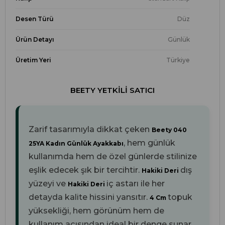
Desen Türü
Düz
Ürün Detayı
Günlük
Üretim Yeri
Türkiye
BEETY YETKILI SATICI
Zarif tasarımıyla dikkat çeken
Beety 040
, hem günlük
25YA Kadın Günlük Ayakkabı
kullanımda hem de özel günlerde stilinize
eşlik edecek şık bir tercihtir.
dış
Hakiki Deri
yüzeyi ve
iç astarı ile her
Hakiki Deri
detayda kalite hissini yansıtır.
topuk
4 Cm
yüksekliği, hem görünüm hem de
kullanım açısından ideal bir denge sunar.