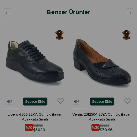
Benzer Ürünler
Sepete Ekle
Sepete Ekle
1
1
Libero 4506 22KA Günlük Bayan
Venüs 2312504 23YA Günlük Bayan
Ayakkabı Siyah
Ayakkabı Siyah
$55.66
$55.66
%10
%30
$50.10
$38.96