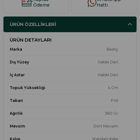
Ödeme
Hattı
ÜRÜN ÖZELLIKLERI
ÜRÜN DETAYLARI
Marka
Beety
Dış Yüzey
Hakiki Deri
İç Astar
Hakiki Deri
Topuk Yüksekliği
4 Cm
Taban
Poli
Ağırlık
380 Gr
Mevsim
Dört Mevsim
Kalıp
Standart Kalıp