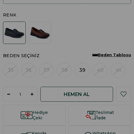
RENK
Beden Tablosu
BEDEN SEÇINIZ
35
36
37
38
39
40
41
Hediye
Teslimat
Çeki
/İade
Kapıda
WhatsApp