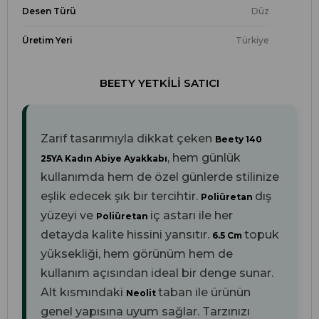
Desen Türü
Düz
Üretim Yeri
Türkiye
BEETY YETKILI SATICI
Zarif tasarımıyla dikkat çeken
Beety 140
, hem günlük
25YA Kadın Abiye Ayakkabı
kullanımda hem de özel günlerde stilinize
eşlik edecek şık bir tercihtir.
dış
Poliüretan
yüzeyi ve
iç astarı ile her
Poliüretan
detayda kalite hissini yansıtır.
topuk
6.5 Cm
yüksekliği, hem görünüm hem de
kullanım açısından ideal bir denge sunar.
Alt kısmındaki
taban ile ürünün
Neolit
genel yapısına uyum sağlar. Tarzınızı