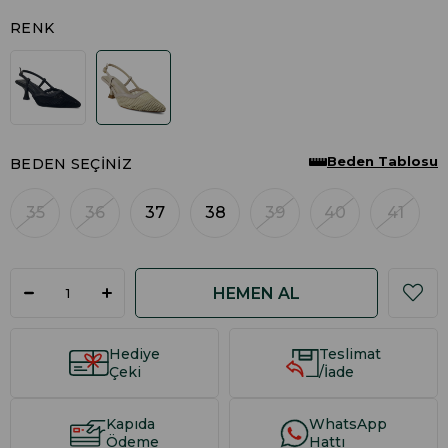
RENK
Beden Tablosu
BEDEN SEÇINIZ
35
36
37
38
39
40
41
Hediye
Teslimat
Çeki
/İade
Kapıda
WhatsApp
Ödeme
Hattı