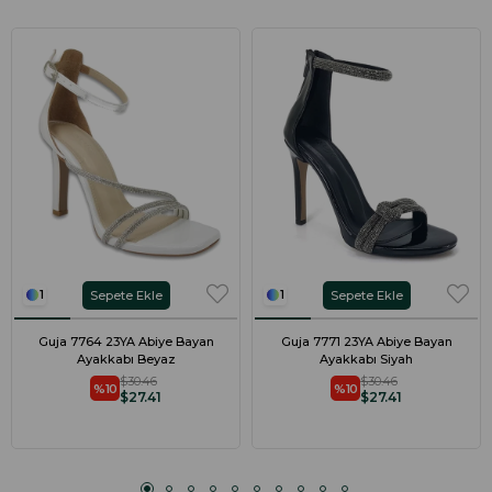
Sepete Ekle
Sepete Ekle
1
1
Guja 7764 23YA Abiye Bayan
Guja 7771 23YA Abiye Bayan
Ayakkabı Beyaz
Ayakkabı Siyah
$30.46
$30.46
%10
%10
$27.41
$27.41