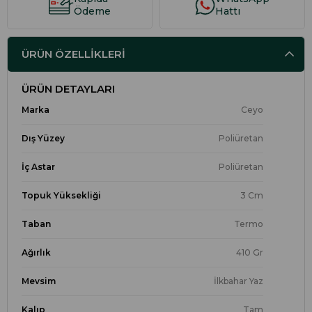
Ödeme
Hattı
ÜRÜN ÖZELLIKLERI
ÜRÜN DETAYLARI
Marka
Ceyo
Dış Yüzey
Poliüretan
İç Astar
Poliüretan
Topuk Yüksekliği
3 Cm
Taban
Termo
Ağırlık
410 Gr
Mevsim
İlkbahar Yaz
Kalıp
Tam