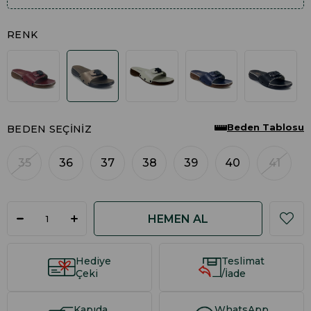
RENK
Beden Tablosu
BEDEN SEÇINIZ
35
36
37
38
39
40
41
Hediye
Teslimat
Çeki
/İade
Kapıda
WhatsApp