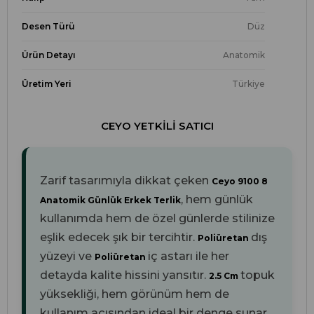
Desen Türü
Düz
Ürün Detayı
Anatomik
Üretim Yeri
Türkiye
CEYO YETKILI SATICI
Zarif tasarımıyla dikkat çeken
Ceyo 9100 8
, hem günlük
Anatomik Günlük Erkek Terlik
kullanımda hem de özel günlerde stilinize
eşlik edecek şık bir tercihtir.
dış
Poliüretan
yüzeyi ve
iç astarı ile her
Poliüretan
detayda kalite hissini yansıtır.
topuk
2.5 Cm
yüksekliği, hem görünüm hem de
kullanım açısından ideal bir denge sunar.