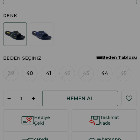
RENK
Beden Tablosu
BEDEN SEÇINIZ
39
40
41
42
43
44
45
Hediye
Teslimat
Çeki
/İade
Kapıda
WhatsApp