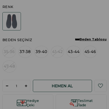
RENK
Beden Tablosu
BEDEN SEÇINIZ
35-36
37-38
39-40
41-42
43-44
45-46
47-48
Hediye
Teslimat
Çeki
/İade