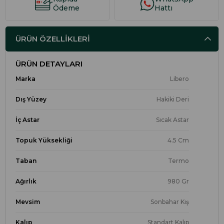
Ödeme
Hattı
ÜRÜN ÖZELLIKLERI
ÜRÜN DETAYLARI
Marka
Libero
Dış Yüzey
Hakiki Deri
İç Astar
Sıcak Astar
Topuk Yüksekliği
4.5 Cm
Taban
Termo
Ağırlık
980 Gr
Mevsim
Sonbahar Kış
Kalıp
Standart Kalıp