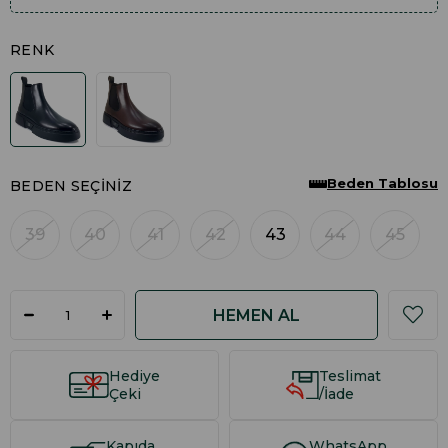
RENK
Beden Tablosu
BEDEN SEÇINIZ
39
40
41
42
43
44
45
Hediye
Teslimat
Çeki
/İade
Kapıda
WhatsApp