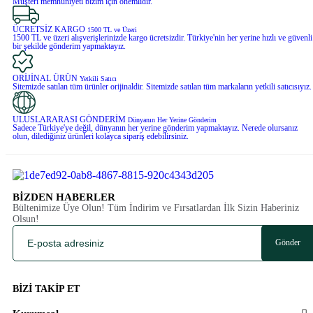
Müşteri memnuniyeti bizim için önemlidir.
ÜCRETSİZ KARGO
1500 TL ve Üzeri
1500 TL ve üzeri alışverişlerinizde kargo ücretsizdir. Türkiye'nin her yerine hızlı ve güvenli
bir şekilde gönderim yapmaktayız.
ORİJİNAL ÜRÜN
Yetkili Satıcı
Sitemizde satılan tüm ürünler orijinaldir. Sitemizde satılan tüm markaların yetkili satıcısıyız.
ULUSLARARASI GÖNDERİM
Dünyanın Her Yerine Gönderim
Sadece Türkiye'ye değil, dünyanın her yerine gönderim yapmaktayız. Nerede olursanız
olun, dilediğiniz ürünleri kolayca sipariş edebilirsiniz.
BİZDEN HABERLER
Bültenimize Üye Olun! Tüm İndirim ve Fırsatlardan İlk Sizin Haberiniz
Olsun!
Gönder
BİZİ TAKİP ET