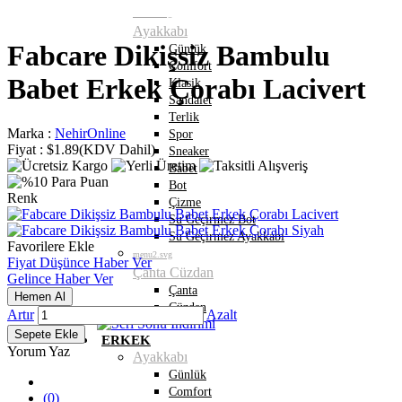
menu1.svg
Ayakkabı
Fabcare Dikişsiz Bambulu
Günlük
Comfort
Babet Erkek Çorabı Lacivert
Klasik
Sandalet
Terlik
Marka
:
NehirOnline
Spor
Fiyat
:
$1.89
(KDV Dahil)
Sneaker
Babet
Bot
Renk
Çizme
Su Geçirmez Bot
Su Geçirmez Ayakkabı
Favorilere Ekle
menu2.svg
Fiyat Düşünce Haber Ver
Çanta Cüzdan
Gelince Haber Ver
Çanta
Cüzdan
Artır
Azalt
ERKEK
Yorum Yaz
Ayakkabı
Günlük
Comfort
(0)