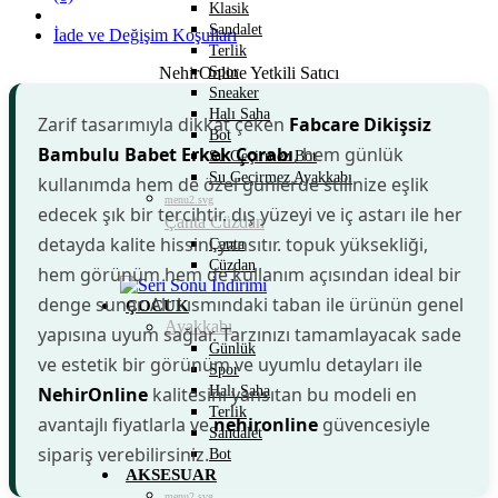
Klasik
Sandalet
İade ve Değişim Koşulları
Terlik
NehirOnline Yetkili Satıcı
Spor
Sneaker
Halı Saha
Zarif tasarımıyla dikkat çeken
Fabcare Dikişsiz
Bot
Bambulu Babet Erkek Çorabı
, hem günlük
Su Geçirmez Bot
Su Geçirmez Ayakkabı
kullanımda hem de özel günlerde stilinize eşlik
menu2.svg
edecek şık bir tercihtir.
dış yüzeyi ve
iç astarı ile her
Çanta Cüzdan
detayda kalite hissini yansıtır.
topuk yüksekliği,
Çanta
Cüzdan
hem görünüm hem de kullanım açısından ideal bir
denge sunar. Alt kısmındaki
taban ile ürünün genel
ÇOCUK
Ayakkabı
yapısına uyum sağlar. Tarzınızı tamamlayacak sade
Günlük
ve estetik bir görünüm ve uyumlu detayları ile
Spor
NehirOnline
kalitesini yansıtan bu modeli en
Halı Saha
Terlik
avantajlı fiyatlarla ve
nehironline
güvencesiyle
Sandalet
sipariş verebilirsiniz.
Bot
AKSESUAR
menu2.svg