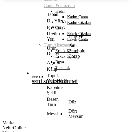
Çanta & Cüzdan
Kadın
Taban
Kadın Çanta
Dış Yüzey
Kadın Cüzdan
İç Astar
Erkek
Üretim
Erkek Cüzdan
Türkiye
Yeri
Erkek Çanta
Tüm Aksesuarlar
Patik
Ürün
Bambulu
Erkek Kemer
Detayı
Çorap
Erkek Çorap
Boya
Ağırlık
Tabanlık
Kalıp
Topuk
#E30A17
Yüksekliği
SERİ SONU İNDİRİMİ
Kapatma
Şekli
Desen
Düz
Türü
Dört
Mevsim
Mevsim
Marka
NehirOnline