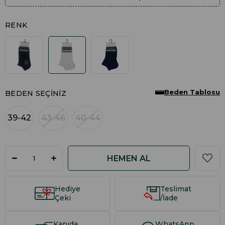
RENK
Beden Tablosu
BEDEN SEÇINIZ
39-42
43-46
40-44
Hediye
Teslimat
Çeki
/İade
Kapıda
WhatsApp