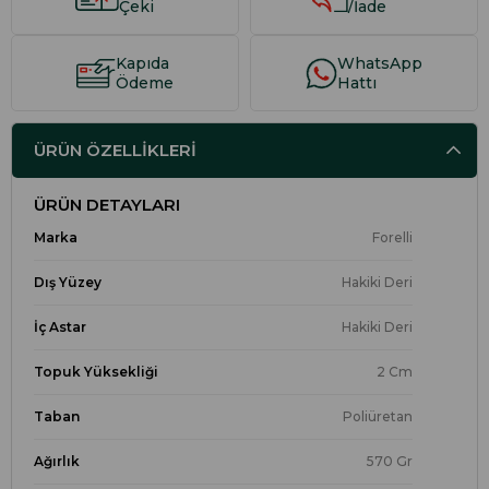
Çeki
/İade
Kapıda
WhatsApp
Ödeme
Hattı
ÜRÜN ÖZELLIKLERI
ÜRÜN DETAYLARI
Marka
Forelli
Dış Yüzey
Hakiki Deri
İç Astar
Hakiki Deri
Topuk Yüksekliği
2 Cm
Taban
Poliüretan
Ağırlık
570 Gr