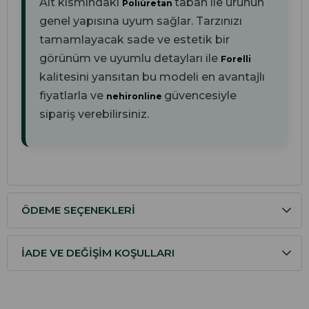
Alt kısmındaki
taban ile ürünün
Poliüretan
genel yapısına uyum sağlar. Tarzınızı
tamamlayacak sade ve estetik bir
görünüm ve uyumlu detayları ile
Forelli
kalitesini yansıtan bu modeli en avantajlı
fiyatlarla ve
güvencesiyle
nehironline
sipariş verebilirsiniz.
ÖDEME SEÇENEKLERI
İADE VE DEĞIŞIM KOŞULLARI