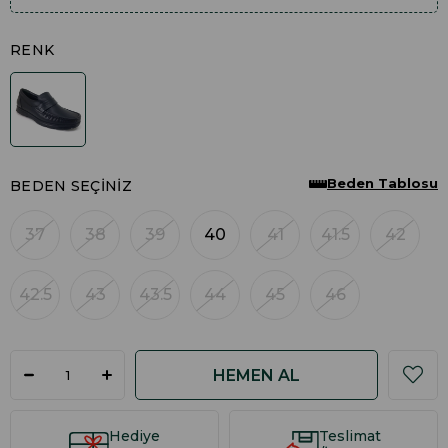
RENK
Beden Tablosu
BEDEN SEÇINIZ
37
38
39
40
41
41.5
42
42.5
43
43.5
44
45
46
Hediye
Teslimat