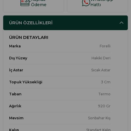
Ödeme
Hattı
ÜRÜN ÖZELLIKLERI
ÜRÜN DETAYLARI
Marka
Forelli
Dış Yüzey
Hakiki Deri
İç Astar
Sıcak Astar
Topuk Yüksekliği
3 Cm
Taban
Termo
Ağırlık
920 Gr
Mevsim
Sonbahar Kış
Kalıp
Standart Kalıp