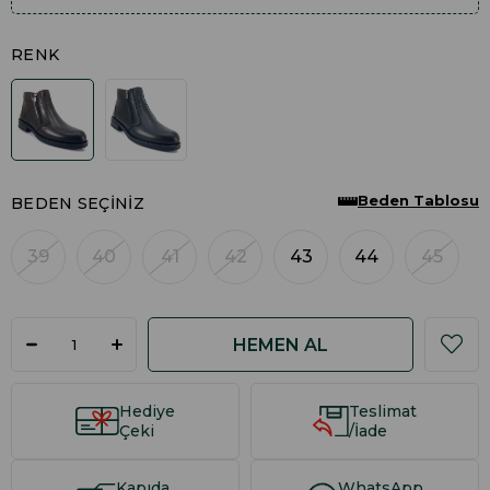
RENK
Beden Tablosu
BEDEN SEÇINIZ
39
40
41
42
43
44
45
Hediye
Teslimat
Çeki
/İade
Kapıda
WhatsApp