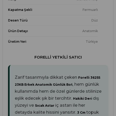
Kapatma Şekli
Fermuarlı
Desen Türü
Düz
Ürün Detayı
Anatomik
Üretim Yeri
Türkiye
FORELLI YETKILI SATICI
Zarif tasarımıyla dikkat çeken
Forelli 36255
, hem günlük
23KB Erkek Anatomik Günlük Bot
kullanımda hem de özel günlerde stilinize
eşlik edecek şık bir tercihtir.
dış
Hakiki Deri
yüzeyi ve
iç astarı ile her
Sıcak Astar
detayda kalite hissini yansıtır.
topuk
3 Cm