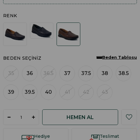
RENK
Beden Tablosu
BEDEN SEÇINIZ
35
36
36.5
37
37.5
38
38.5
39
39.5
40
41
42
43
Hediye
Teslimat