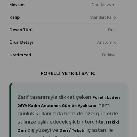
Mevsim
Dört Mevsim
Kalıp
Standart Kalıp
Desen Türü
Düz
Ürün Detayı
Anatomik
Üretim Yeri
Türkiye
FORELLI YETKILI SATICI
Zarif tasarımıyla dikkat çeken
Forelli Laden
, hem
26YA Kadın Anatomik Günlük Ayakkabı
günlük kullanımda hem de özel günlerde
stilinize eşlik edecek şık bir tercihtir.
Hakiki
dış yüzeyi ve
iç astarı ile
Deri
Deri / Tekstil