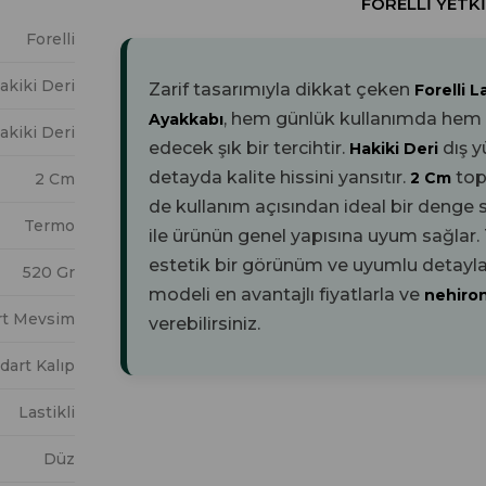
FORELLI YETKI
Forelli
akiki Deri
Zarif tasarımıyla dikkat çeken
Forelli 
, hem günlük kullanımda hem de
Ayakkabı
akiki Deri
edecek şık bir tercihtir.
dış 
Hakiki Deri
detayda kalite hissini yansıtır.
top
2 Cm
2 Cm
de kullanım açısından ideal bir denge 
Termo
ile ürünün genel yapısına uyum sağlar
estetik bir görünüm ve uyumlu detaylar
520 Gr
modeli en avantajlı fiyatlarla ve
nehiro
rt Mevsim
verebilirsiniz.
dart Kalıp
Lastikli
Düz