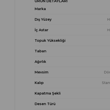
ÜRÜN DETAYLARI
Marka
Dış Yüzey
H
İç Astar
H
Topuk Yüksekliği
Taban
Ağırlık
Mevsim
Dö
Kalıp
Stan
Kapatma Şekli
Desen Türü