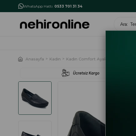
İlk Alışverişe Özel İndirim
NHR10
WhatsApp Hattı:
0533 701 31 34
MARK
Anasayfa
Kadın
Kadın Comfort Ayakkabı
Forelli