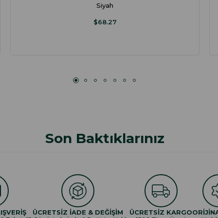
Siyah
$68.27
Son Baktıklarınız
IŞVERİŞ
ÜCRETSİZ İADE & DEĞİŞİM
ÜCRETSİZ KARGO
ORİJİN