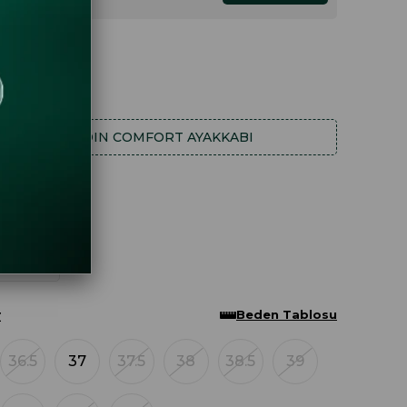
HA FAZLA
KADIN COMFORT AYAKKABI
Beden Tablosu
Z
36.5
37
37.5
38
38.5
39