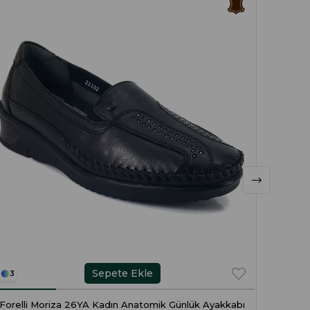
Sepete Ekle
3
1
Forelli Moriza 26YA Kadın Anatomik Günlük Ayakkabı
Fore