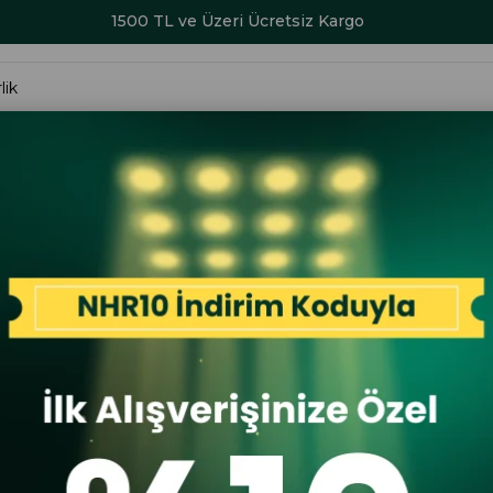
1500 TL ve Üzeri Ücretsiz Kargo
ALAR
KADIN
ERKEK
ÇOCUK
AKSESUAR
SERİ SONU İND
 Lady 26YA Kadın Anatomik Günlük Ayakkabı Siyah
Forelli
Forelli La
Günlük Ay
İlk A
İlk Al