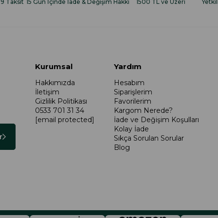
 9 Taksit
15 Gün İçinde İade & Değişim Hakkı
1500 TL ve Üzeri
Yetkil
Kurumsal
Yardım
Hakkımızda
Hesabım
İletişim
Siparişlerim
Gizlilik Politikası
Favorilerim
0533 701 31 34
Kargom Nerede?
[email protected]
İade ve Değişim Koşulları
Kolay İade
r
Sıkça Sorulan Sorular
Blog