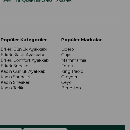
i Satıcı
Dünyanın Her Yerine Gönderim
Popüler Kategoriler
Popüler Markalar
Erkek Günlük Ayakkabı
Libero
Erkek Klasik Ayakkabı
Guja
Erkek Comfort Ayakkabı
Mammamia
Erkek Sneaker
Forelli
Kadın Günlük Ayakkabı
King Paolo
Kadın Sandalet
Greyder
Kadın Sneaker
Ceyo
Kadın Terlik
Benetton