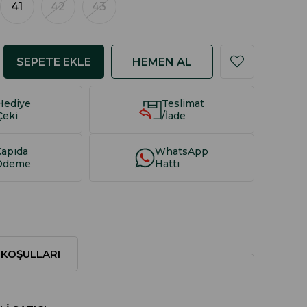
41
42
43
Hediye
Teslimat
Çeki
/İade
Kapıda
WhatsApp
Ödeme
Hattı
 KOŞULLARI