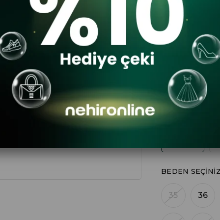
$68.27
DA
RENK
BEDEN SEÇINI
35
36