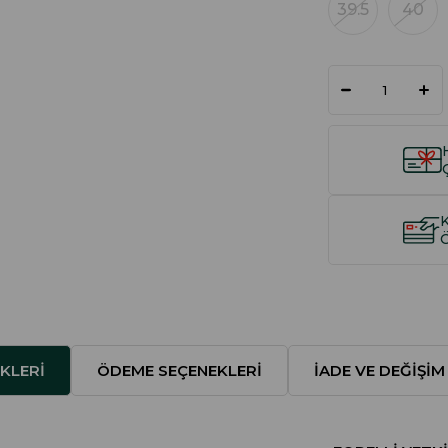
39.5
40
KLERI
ÖDEME SEÇENEKLERI
İADE VE DEĞIŞIM