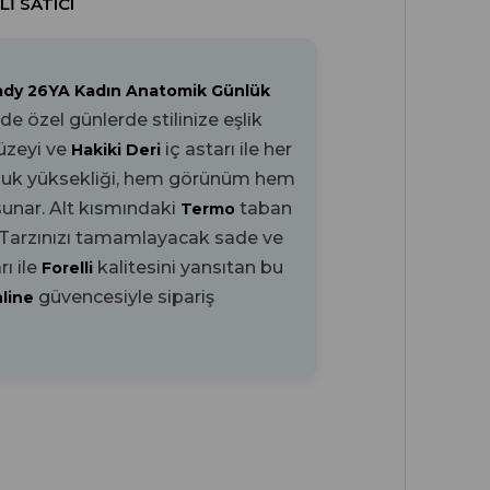
LI SATICI
Lady 26YA Kadın Anatomik Günlük
 özel günlerde stilinize eşlik
yüzeyi ve
iç astarı ile her
Hakiki Deri
uk yüksekliği, hem görünüm hem
sunar. Alt kısmındaki
taban
Termo
. Tarzınızı tamamlayacak sade ve
ı ile
kalitesini yansıtan bu
Forelli
güvencesiyle sipariş
nline