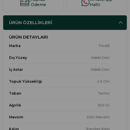
Ödeme
Hattı
ÜRÜN ÖZELLIKLERI
ÜRÜN DETAYLARI
Marka
Forelli
Dış Yüzey
Hakiki Deri
İç Astar
Hakiki Deri
Topuk Yüksekliği
4.5 Cm
Taban
Termo
Ağırlık
550 Gr
Mevsim
Dört Mevsim
Kalıp
Standart Kalıp