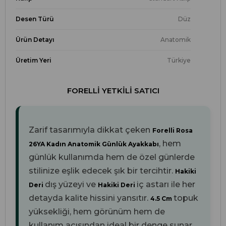
Desen Türü
Düz
Ürün Detayı
Anatomik
Üretim Yeri
Türkiye
FORELLI YETKILI SATICI
Zarif tasarımıyla dikkat çeken
Forelli Rosa
, hem
26YA Kadın Anatomik Günlük Ayakkabı
günlük kullanımda hem de özel günlerde
stilinize eşlik edecek şık bir tercihtir.
Hakiki
dış yüzeyi ve
iç astarı ile her
Deri
Hakiki Deri
detayda kalite hissini yansıtır.
topuk
4.5 Cm
yüksekliği, hem görünüm hem de
kullanım açısından ideal bir denge sunar.