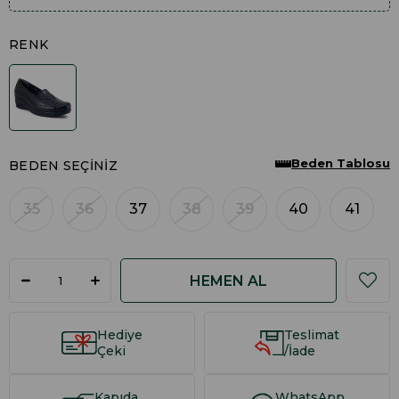
RENK
Beden Tablosu
BEDEN SEÇINIZ
35
36
37
38
39
40
41
Hediye
Teslimat
Çeki
/İade
Kapıda
WhatsApp