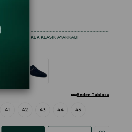
AHA FAZLA
ERKEK KLASIK AYAKKABI
Beden Tablosu
Z
41
42
43
44
45