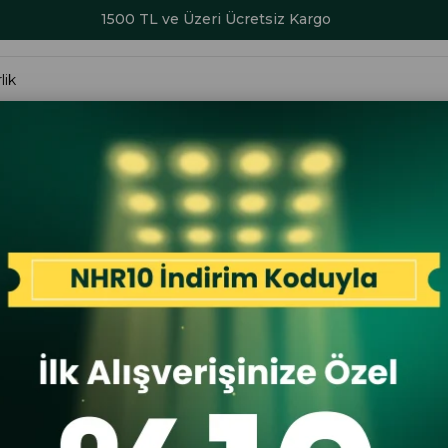
1500 TL ve Üzeri Ücretsiz Kargo
ALAR
KADIN
ERKEK
ÇOCUK
AKSESUAR
SERİ SONU İND
6 Erkek Klasik Ayakkabı Siyah
Fosco
Fosco 9006
İlk A
İlk Al