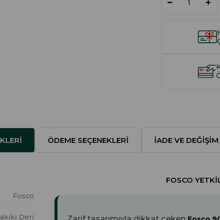
KLERI
ÖDEME SEÇENEKLERI
İADE VE DEĞIŞIM
FOSCO YETKIL
Fosco
akiki Deri
Zarif tasarımıyla dikkat çeken
Fosco 90