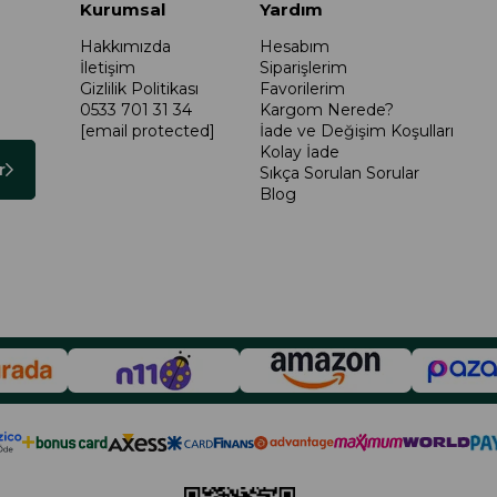
Kurumsal
Yardım
Hakkımızda
Hesabım
İletişim
Siparişlerim
Gizlilik Politikası
Favorilerim
0533 701 31 34
Kargom Nerede?
[email protected]
İade ve Değişim Koşulları
Kolay İade
r
Sıkça Sorulan Sorular
Blog