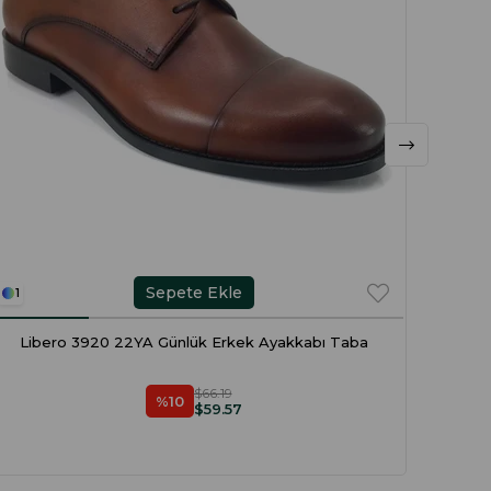
Sepete Ekle
1
3
Libero 3920 22YA Günlük Erkek Ayakkabı Taba
$66.19
%10
$59.57