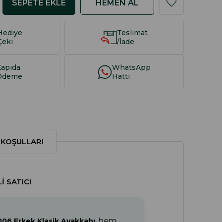
Hediye
Teslimat
Çeki
/İade
Kapıda
WhatsApp
Ödeme
Hattı
 KOŞULLARI
I SATICI
, hem
06 Erkek Klasik Ayakkabı