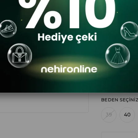
$78.80
D
RENK
BEDEN SEÇINI
39
40