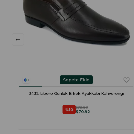
Sepete Ekle
1
3432 Libero Günlük Erkek Ayakkabı Kahverengi
$78.80
%10
$70.92