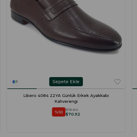
Sepete Ekle
1
Libero 4084 22YA Günlük Erkek Ayakkabı
Kahverengi
$78.80
%10
$70.92