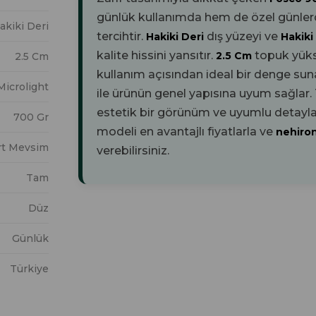
günlük kullanımda hem de özel günlerde 
akiki Deri
tercihtir.
dış yüzeyi ve
Hakiki Deri
Hakiki
kalite hissini yansıtır.
topuk yük
2.5 Cm
2.5 Cm
kullanım açısından ideal bir denge sun
Microlight
ile ürünün genel yapısına uyum sağlar
estetik bir görünüm ve uyumlu detaylar
700 Gr
modeli en avantajlı fiyatlarla ve
nehiro
rt Mevsim
verebilirsiniz.
Tam
Düz
Günlük
Türkiye