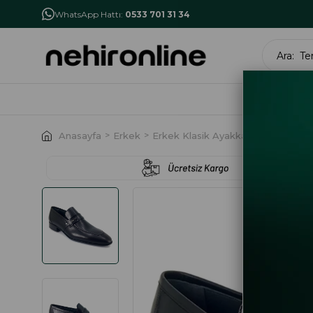
İlk Alışverişe Özel İndirim
NHR10
WhatsApp Hattı:
0533 701 31 34
MARK
Anasayfa
Erkek
Erkek Klasik Ayakkabı
Fosco 900