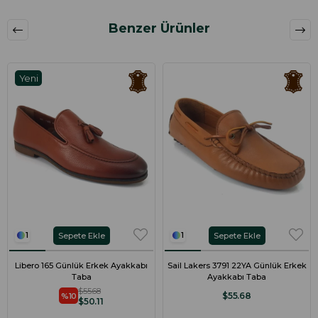
Benzer Ürünler
Yeni
Ürün
Sepete Ekle
Sepete Ekle
1
1
Libero 165 Günlük Erkek Ayakkabı
Sail Lakers 3791 22YA Günlük Erkek
Taba
Ayakkabı Taba
$55.68
$55.68
%10
$50.11