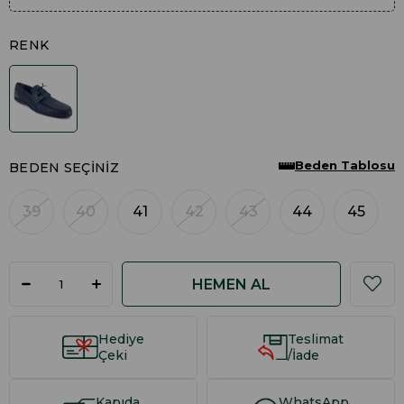
RENK
Beden Tablosu
BEDEN SEÇINIZ
39
40
41
42
43
44
45
Hediye
Teslimat
Çeki
/İade
Kapıda
WhatsApp