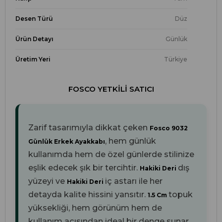
Desen Türü
Düz
Ürün Detayı
Günlük
Üretim Yeri
Türkiye
FOSCO YETKILI SATICI
Zarif tasarımıyla dikkat çeken
Fosco 9032
, hem günlük
Günlük Erkek Ayakkabı
kullanımda hem de özel günlerde stilinize
eşlik edecek şık bir tercihtir.
dış
Hakiki Deri
yüzeyi ve
iç astarı ile her
Hakiki Deri
detayda kalite hissini yansıtır.
topuk
1.5 Cm
yüksekliği, hem görünüm hem de
kullanım açısından ideal bir denge sunar.