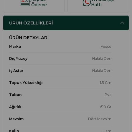
Ödeme
Hattı
ÜRÜN ÖZELLIKLERI
ÜRÜN DETAYLARI
Marka
Fosco
Dış Yüzey
Hakiki Deri
İç Astar
Hakiki Deri
Topuk Yüksekliği
1.5 Cm
Taban
Pvc
Ağırlık
610 Gr
Mevsim
Dört Mevsim
Kalıp
Tam