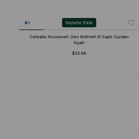
Sepete Ekle
1
Garbalia Roosevelt Deri Bölmeli El Saplı Cüzdan
Siyah
$32.58