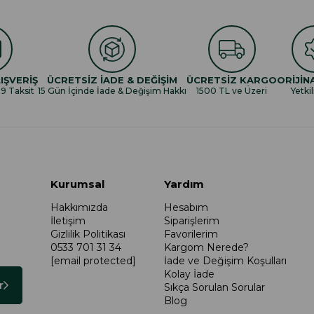
IŞVERİŞ
ÜCRETSİZ İADE & DEĞİŞİM
ÜCRETSİZ KARGO
ORİJİN
 9 Taksit
15 Gün İçinde İade & Değişim Hakkı
1500 TL ve Üzeri
Yetkil
Kurumsal
Yardım
Hakkımızda
Hesabım
İletişim
Siparişlerim
Gizlilik Politikası
Favorilerim
0533 701 31 34
Kargom Nerede?
[email protected]
İade ve Değişim Koşulları
Kolay İade
r
Sıkça Sorulan Sorular
Blog