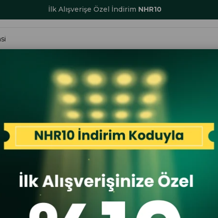
1500 TL ve Üzeri Ücretsiz Kargo
ALAR
KADIN
ERKEK
ÇOCUK
AKSESUAR
SERİ SONU İND
ri Rfid Engelleyici Cüzdan Siyah
Garbalia
Garbalia Ce
Cüzdan Si
İlk A
İlk Al