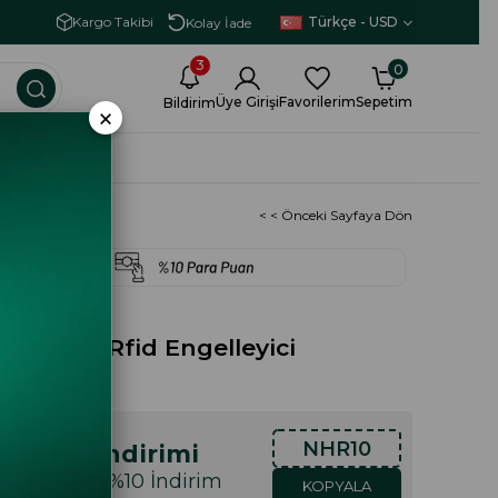
Vade Farksız 3 Taksit İmkanı
Türkçe - USD
Kargo Takibi
Kolay İade
3
0
Üye Girişi
Favorilerim
Sepetim
Bildirim
×
İRİMİ
< < Önceki Sayfaya Dön
ltic Deri Rfid Engelleyici
yah
NHR10
lışveriş İndirimi
ışveriş Özel %10 İndirim
KOPYALA