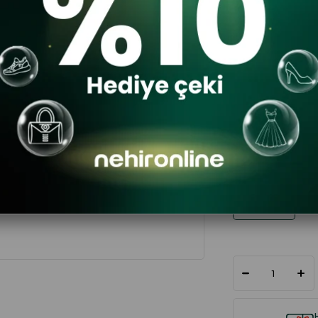
$15.77
RENK