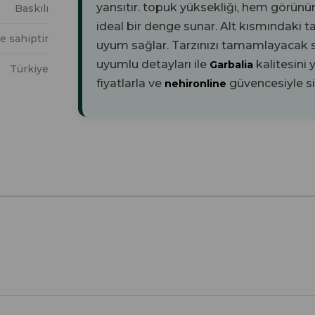
yansıtır.
topuk yüksekliği, hem görünü
Baskılı
ideal bir denge sunar. Alt kısmındaki
t
e sahiptir
uyum sağlar. Tarzınızı tamamlayacak 
uyumlu detayları ile
kalitesini
Garbalia
Türkiye
fiyatlarla ve
güvencesiyle sip
nehironline