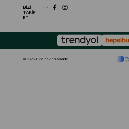
BİZİ
TAKİP
ET
©2025 Tüm hakları saklıdır.