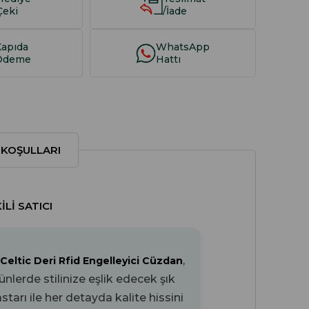
Çeki
/İade
Kapıda
WhatsApp
Ödeme
Hattı
 KOŞULLARI
LI SATICI
,
 Celtic Deri Rfid Engelleyici Cüzdan
lerde stilinize eşlik edecek şık
astarı ile her detayda kalite hissini