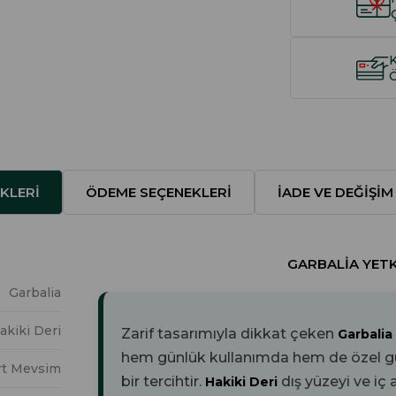
KLERI
ÖDEME SEÇENEKLERI
İADE VE DEĞIŞIM
GARBALIA YETKI
Garbalia
akiki Deri
Zarif tasarımıyla dikkat çeken
Garbalia
hem günlük kullanımda hem de özel gün
rt Mevsim
bir tercihtir.
dış yüzeyi ve
iç 
Hakiki Deri