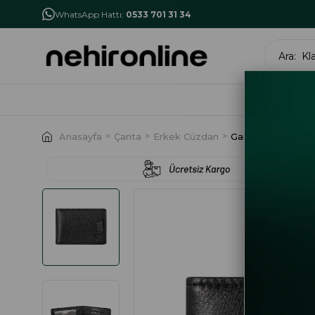
İlk Alışverişe Özel İndirim
NHR10
WhatsApp Hattı:
0533 701 31 34
MARK
Anasayfa
Çanta
Erkek Cüzdan
Garbalia Celtic De