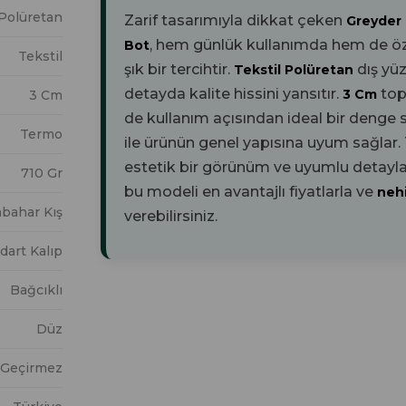
 Polüretan
Zarif tasarımıyla dikkat çeken
Greyder
, hem günlük kullanımda hem de öze
Bot
Tekstil
şık bir tercihtir.
dış yü
Tekstil Polüretan
detayda kalite hissini yansıtır.
top
3 Cm
3 Cm
de kullanım açısından ideal bir denge 
Termo
ile ürünün genel yapısına uyum sağlar
estetik bir görünüm ve uyumlu detaylar
710 Gr
bu modeli en avantajlı fiyatlarla ve
neh
bahar Kış
verebilirsiniz.
dart Kalıp
Bağcıklı
Düz
 Geçirmez