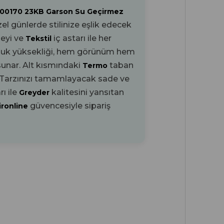
 00170 23KB Garson Su Geçirmez
l günlerde stilinize eşlik edecek
zeyi ve
iç astarı ile her
Tekstil
uk yüksekliği, hem görünüm hem
sunar. Alt kısmındaki
taban
Termo
. Tarzınızı tamamlayacak sade ve
ı ile
kalitesini yansıtan
Greyder
güvencesiyle sipariş
ironline