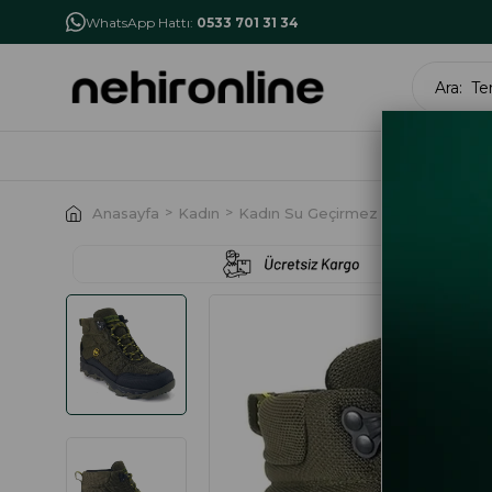
İlk Alışverişe Özel İndirim
NHR10
WhatsApp Hattı:
0533 701 31 34
MARK
Anasayfa
Kadın
Kadın Su Geçirmez Bot
Greyder