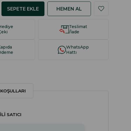
Hediye
Teslimat
Çeki
/İade
Kapıda
WhatsApp
Ödeme
Hattı
 KOŞULLARI
LI SATICI