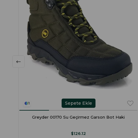
Sepete Ekle
1
Greyder 00170 Su Geçirmez Garson Bot Haki
$126.12