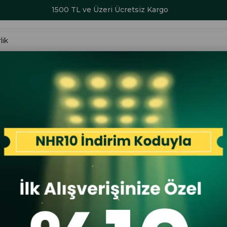
1500 TL ve Üzeri Ücretsiz Kargo
ALAR
KADIN
ERKEK
ÇOCUK
AKSESUAR
SERİ SONU İND
 00170 23KB Garson Su Geçirmez Bot Haki
Greyder
Greyder 0
Geçirmez 
İlk A
İlk Al