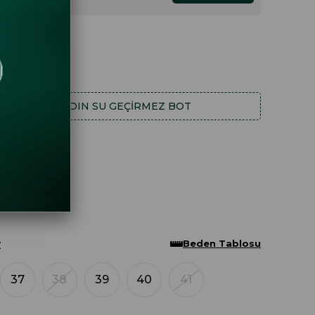
HA FAZLA
KADIN SU GEÇIRMEZ BOT
Beden Tablosu
Z
37
38
39
40
41