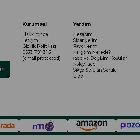
Kurumsal
Yardım
Hakkımızda
Hesabım
İletişim
Siparişlerim
Gizlilik Politikası
Favorilerim
0533 701 31 34
Kargom Nerede?
[email protected]
İade ve Değişim Koşulları
Kolay İade
r
Sıkça Sorulan Sorular
Blog