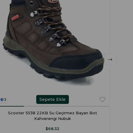
Sepete Ekle
2
1
Scooter 5538 22KB Su Geçirmez Bayan Bot
Scoo
Kahverengi Nubuk
$68.32