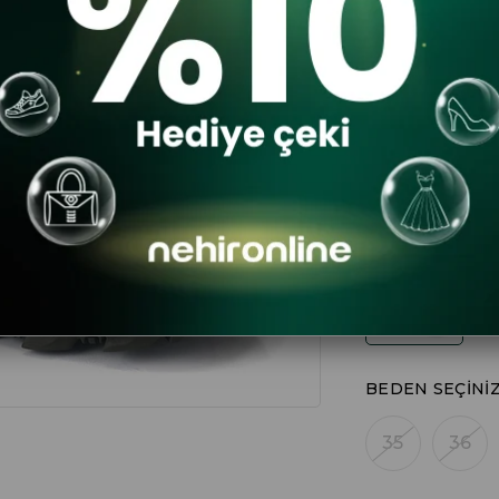
$126.12
DA
RENK
BEDEN SEÇINI
35
36