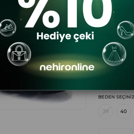
$115.61
RENK
BEDEN SEÇINI
39
40