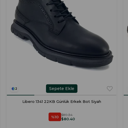
Sepete Ekle
2
Libero 1341 22KB Günlük Erkek Bot Siyah
$89.34
%10
$80.40