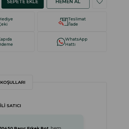
Hediye
Teslimat
Çeki
/İade
Kapıda
WhatsApp
Ödeme
Hattı
 KOŞULLARI
LI SATICI
, hem
10450 Basıc Erkek Bot