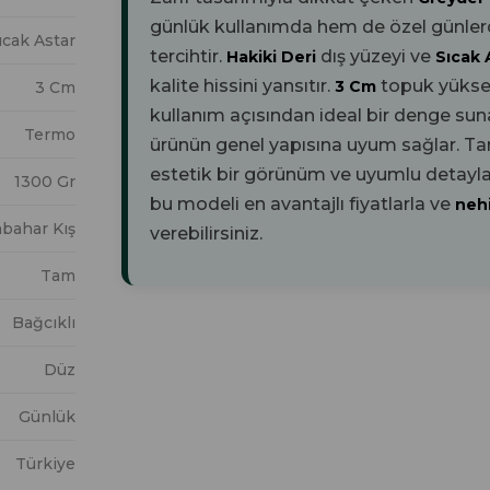
günlük kullanımda hem de özel günlerde 
ıcak Astar
tercihtir.
dış yüzeyi ve
Hakiki Deri
Sıcak 
kalite hissini yansıtır.
topuk yükse
3 Cm
3 Cm
kullanım açısından ideal bir denge sun
Termo
ürünün genel yapısına uyum sağlar. T
estetik bir görünüm ve uyumlu detaylar
1300 Gr
bu modeli en avantajlı fiyatlarla ve
neh
bahar Kış
verebilirsiniz.
Tam
Bağcıklı
Düz
Günlük
Türkiye