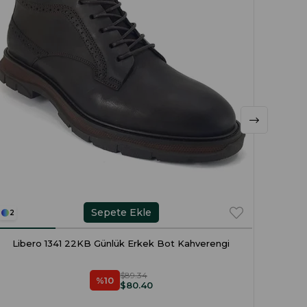
Sepete Ekle
2
2
Libero 1341 22KB Günlük Erkek Bot Kahverengi
Li
$89.34
%10
$80.40