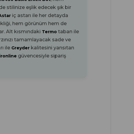
stilinize eşlik edecek şık bir
iç astarı ile her detayda
Astar
kliği, hem görünüm hem de
ar. Alt kısmındaki
taban ile
Termo
arzınızı tamamlayacak sade ve
ı ile
kalitesini yansıtan
Greyder
güvencesiyle sipariş
ironline