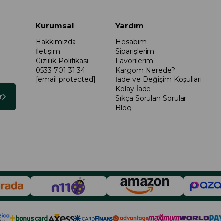
Kurumsal
Yardım
Hakkımızda
Hesabım
İletişim
Siparişlerim
Gizlilik Politikası
Favorilerim
0533 701 31 34
Kargom Nerede?
[email protected]
İade ve Değişim Koşulları
Kolay İade
r
Sıkça Sorulan Sorular
Blog