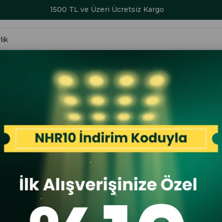
1500 TL ve Üzeri Ücretsiz Kargo
ALAR
KADIN
ERKEK
ÇOCUK
AKSESUAR
SERİ SONU İND
Erkek Bot Siyah
Greyder
Greyder 10
İlk A
İlk Al