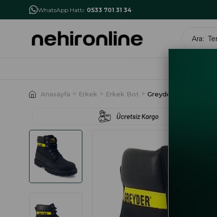
İlk Alışverişe Özel İndirim
NHR10
WhatsApp Hattı:
0533 701 31 34
MARK
Anasayfa
Erkek
Erkek Bot
Greyder 10450 Basıc 