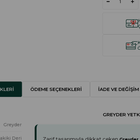
KLERI
ÖDEME SEÇENEKLERI
İADE VE DEĞIŞIM
GREYDER YETKI
Greyder
akiki Deri
Zarif tasarımıyla dikkat çeken
Greyder 