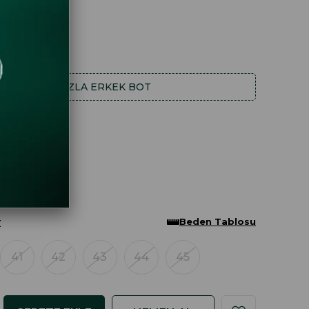
DAHA FAZLA
ERKEK BOT
Beden Tablosu
Z
41
42
43
44
45