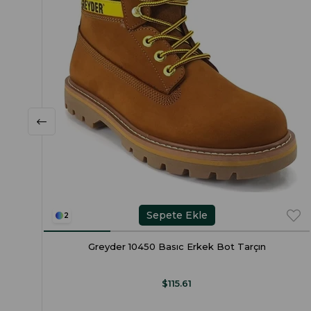
Sepete Ekle
2
Greyder 10450 Basıc Erkek Bot Tarçın
$115.61