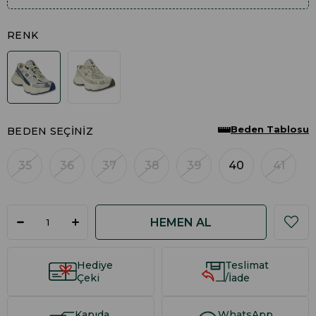
RENK
Beden Tablosu
BEDEN SEÇINIZ
35
36
37
38
39
40
41
Hediye
Teslimat
Çeki
/İade
Kapıda
WhatsApp