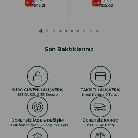
$51.35
$78.60
%10
%30
$46.21
$55.02
Son Baktıklarınız
%100 GÜVENLİ ALIŞVERİŞ
TAKSİTLİ ALIŞVERİŞ
128 Bit SSL & 3D Secure
Kredi Kartına 9 Taksit
ÜCRETSİZ İADE & DEĞİŞİM
ÜCRETSİZ KARGO
15 Gün İçinde İade & Değişim Hakkı
1500 TL ve Üzeri