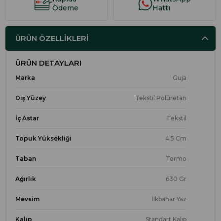
Ödeme
Hattı
ÜRÜN ÖZELLIKLERI
ÜRÜN DETAYLARI
Marka
Guja
Dış Yüzey
Tekstil Polüretan
İç Astar
Tekstil
Topuk Yüksekliği
4.5 Cm
Taban
Termo
Ağırlık
630 Gr
Mevsim
İlkbahar Yaz
Kalıp
Standart Kalıp