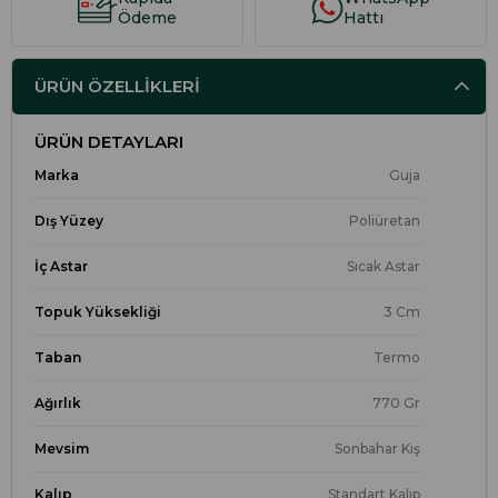
Ödeme
Hattı
ÜRÜN ÖZELLIKLERI
ÜRÜN DETAYLARI
Marka
Guja
Dış Yüzey
Poliüretan
İç Astar
Sıcak Astar
Topuk Yüksekliği
3 Cm
Taban
Termo
Ağırlık
770 Gr
Mevsim
Sonbahar Kış
Kalıp
Standart Kalıp