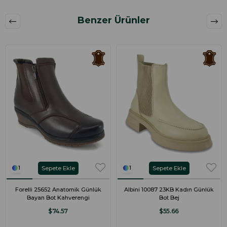
Benzer Ürünler
Sepete Ekle
Sepete Ekle
1
1
Forelli 25652 Anatomik Günlük
Albini 10087 23KB Kadın Günlük
Bayan Bot Kahverengi
Bot Bej
$74.57
$55.66