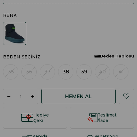
RENK
Beden Tablosu
BEDEN SEÇINIZ
35
36
37
38
39
40
41
Hediye
Teslimat
Çeki
/İade
Kapıda
WhatsApp