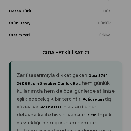
Desen Türü
Düz
Ürün Detayı
Günlük
Üretim Yeri
Türkiye
GUJA YETKILI SATICI
Zarif tasarımıyla dikkat çeken
Guja 379 1
, hem günlük
24KB Kadın Sneaker Günlük Bot
kullanımda hem de özel günlerde stilinize
eşlik edecek şık bir tercihtir.
dış
Poliüretan
yüzeyi ve
iç astarı ile her
Sıcak Astar
detayda kalite hissini yansıtır.
topuk
3 Cm
yüksekliği, hem görünüm hem de
kullanım açısından ideal bir denge sunar.