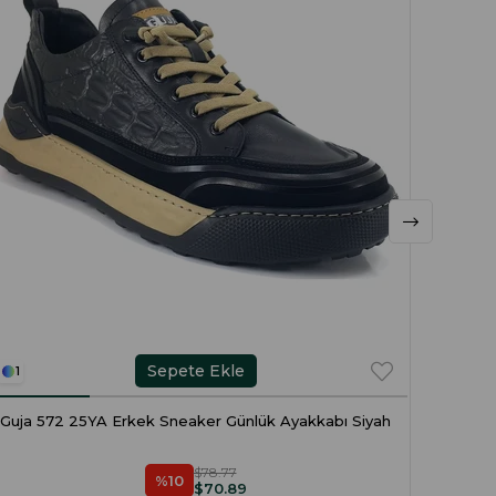
Sepete Ekle
1
1
Guja 572 25YA Erkek Sneaker Günlük Ayakkabı Siyah
Guja 
$78.77
%10
$70.89