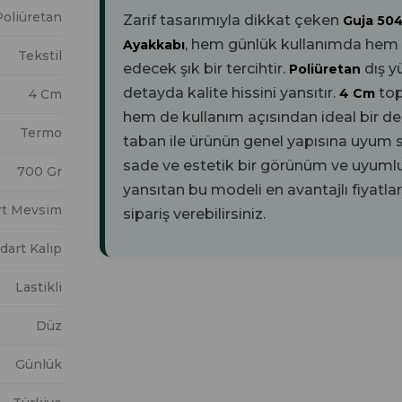
Poliüretan
Zarif tasarımıyla dikkat çeken
Guja 50
, hem günlük kullanımda hem de
Ayakkabı
Tekstil
edecek şık bir tercihtir.
dış y
Poliüretan
detayda kalite hissini yansıtır.
to
4 Cm
4 Cm
hem de kullanım açısından ideal bir d
Termo
taban ile ürünün genel yapısına uyum 
sade ve estetik bir görünüm ve uyumlu 
700 Gr
yansıtan bu modeli en avantajlı fiyatla
rt Mevsim
sipariş verebilirsiniz.
dart Kalıp
Lastikli
Düz
Günlük