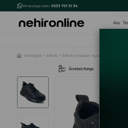
İlk Alışverişe Özel İndirim
NHR10
WhatsApp Hattı:
0533 701 31 34
MARK
Anasayfa
Erkek
Erkek Sneaker Ayakkabı
Guja 5