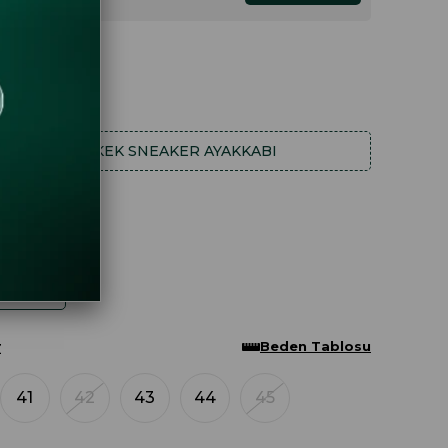
.77
.89
HA FAZLA
ERKEK SNEAKER AYAKKABI
Beden Tablosu
Z
41
42
43
44
45