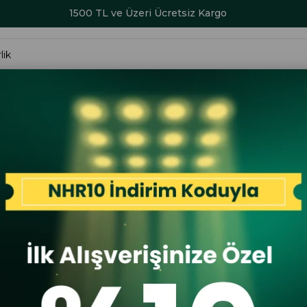
1500 TL ve Üzeri Ücretsiz Kargo
ALAR
KADIN
ERKEK
ÇOCUK
AKSESUAR
SERİ SONU İND
04 24KA Erkek Sneaker Günlük Ayakkabı Siyah
Guja
Guja 504 
Ayakkabı S
İlk A
İlk Al