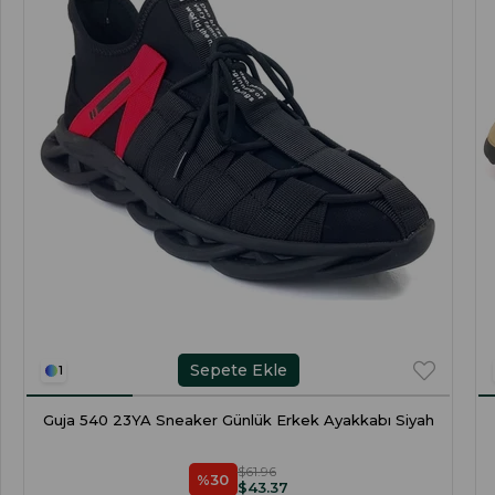
Sepete Ekle
1
Guja 540 23YA Sneaker Günlük Erkek Ayakkabı Siyah
$61.96
%30
$43.37