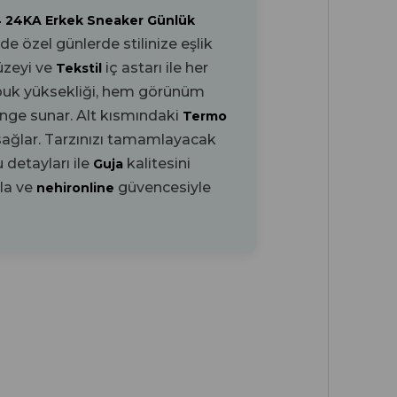
4 24KA Erkek Sneaker Günlük
 özel günlerde stilinize eşlik
üzeyi ve
iç astarı ile her
Tekstil
puk yüksekliği, hem görünüm
enge sunar. Alt kısmındaki
Termo
sağlar. Tarzınızı tamamlayacak
detayları ile
kalitesini
Guja
rla ve
güvencesiyle
nehironline