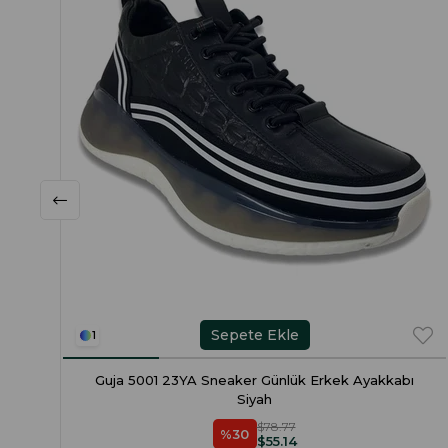
Sepete Ekle
1
Guja 5001 23YA Sneaker Günlük Erkek Ayakkabı
Siyah
$78.77
%30
$55.14