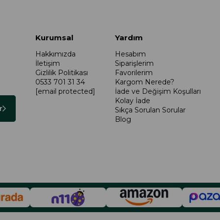
Kurumsal
Yardım
Hakkımızda
Hesabım
İletişim
Siparişlerim
Gizlilik Politikası
Favorilerim
0533 701 31 34
Kargom Nerede?
[email protected]
İade ve Değişim Koşulları
Kolay İade
r
Sıkça Sorulan Sorular
Blog