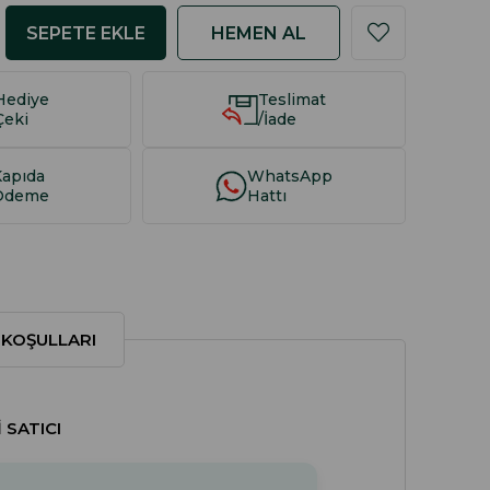
Hediye
Teslimat
Çeki
/İade
Kapıda
WhatsApp
Ödeme
Hattı
 KOŞULLARI
 SATICI