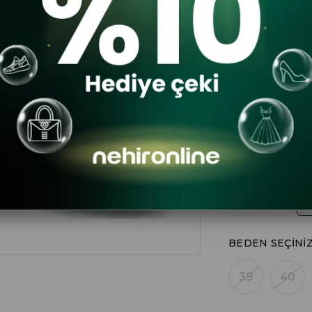
$78
10
$70
DA
RENK
BEDEN SEÇINI
39
40