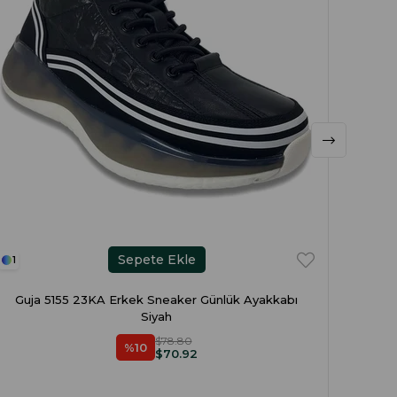
Sepete Ekle
1
1
Guja 5155 23KA Erkek Sneaker Günlük Ayakkabı
Guja 
Siyah
$78.80
%10
$70.92