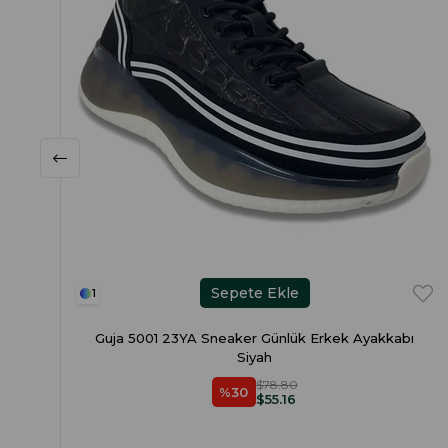
Sepete Ekle
1
Guja 5001 23YA Sneaker Günlük Erkek Ayakkabı
Siyah
$78.80
%30
$55.16