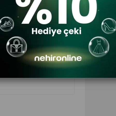
$66
30
$4
DA