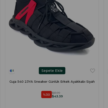
Sepete Ekle
1
Guja 540 23YA Sneaker Günlük Erkek Ayakkabı Siyah
$61.99
%30
$43.39