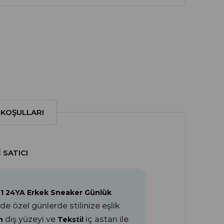
 KOŞULLARI
 SATICI
91 24YA Erkek Sneaker Günlük
 özel günlerde stilinize eşlik
dış yüzeyi ve
iç astarı ile
an
Tekstil