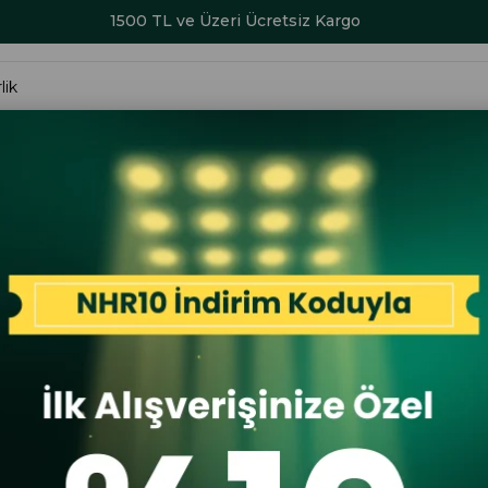
1500 TL ve Üzeri Ücretsiz Kargo
ALAR
KADIN
ERKEK
ÇOCUK
AKSESUAR
SERİ SONU İND
091 24YA Erkek Sneaker Günlük Ayakkabı Gri
Guja
Guja 5091 
Ayakkabı G
İlk A
İlk Al