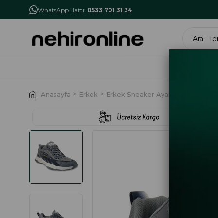
İlk Alışverişe Özel İndirim
NHR10
WhatsApp Hattı:
0533 701 31 34
MARK
Anasayfa
Erkek
Erkek Sneaker Ayakkabı
Guja 5