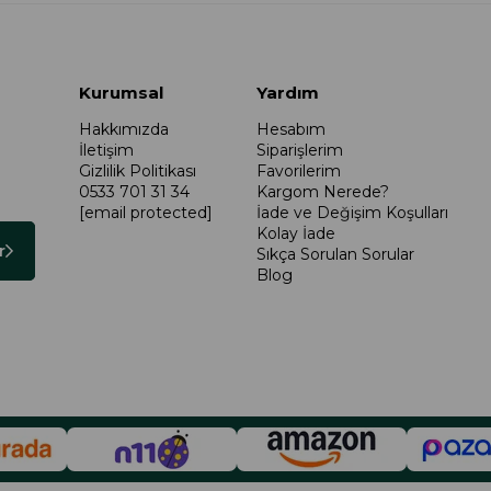
Kurumsal
Yardım
Hakkımızda
Hesabım
İletişim
Siparişlerim
Gizlilik Politikası
Favorilerim
0533 701 31 34
Kargom Nerede?
[email protected]
İade ve Değişim Koşulları
Kolay İade
r
Sıkça Sorulan Sorular
Blog