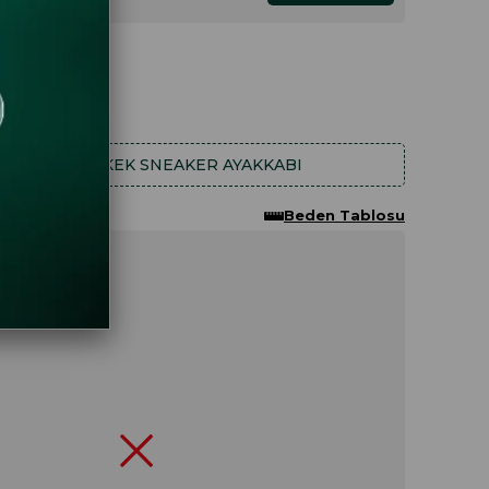
.19
6.33
HA FAZLA
ERKEK SNEAKER AYAKKABI
Beden Tablosu