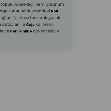
topuk yüksekliği, hem görünüm
m
enge sunar. Alt kısmındaki
Poli
sağlar. Tarzınızı tamamlayacak
detayları ile
kalitesini
Guja
rla ve
güvencesiyle
nehironline