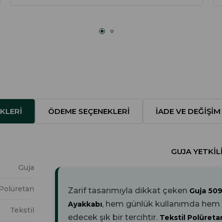
KLERI
ÖDEME SEÇENEKLERI
İADE VE DEĞIŞIM
GUJA YETKILI
Guja
 Polüretan
Zarif tasarımıyla dikkat çeken
Guja 50
, hem günlük kullanımda hem de
Ayakkabı
Tekstil
edecek şık bir tercihtir.
Tekstil Polüret