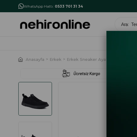
İlk Alışverişe Özel İndirim
NHR10
WhatsApp Hattı:
0533 701 31 34
MARK
Anasayfa
Erkek
Erkek Sneaker Ayakkabı
Guja 5