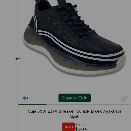
Sepete Ekle
1
Guja 5001 23YA Sneaker Günlük Erkek Ayakkabı
Siyah
$78.77
%30
$55.14