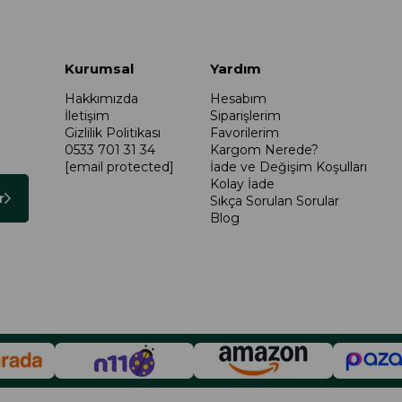
Kurumsal
Yardım
Hakkımızda
Hesabım
İletişim
Siparişlerim
Gizlilik Politikası
Favorilerim
0533 701 31 34
Kargom Nerede?
[email protected]
İade ve Değişim Koşulları
Kolay İade
r
Sıkça Sorulan Sorular
Blog