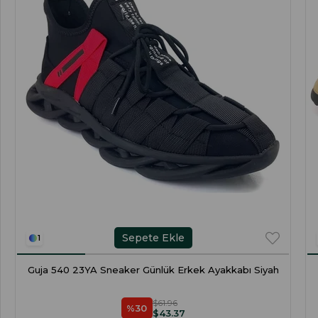
Sepete Ekle
1
Guja 540 23YA Sneaker Günlük Erkek Ayakkabı Siyah
$61.96
%30
$43.37