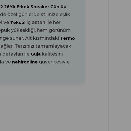
 2 26YA Erkek Sneaker Günlük
 özel günlerde stilinize eşlik
yi ve
iç astarı ile her
Tekstil
opuk yüksekliği, hem görünüm
enge sunar. Alt kısmındaki
Termo
sağlar. Tarzınızı tamamlayacak
detayları ile
kalitesini
Guja
rla ve
güvencesiyle
nehironline