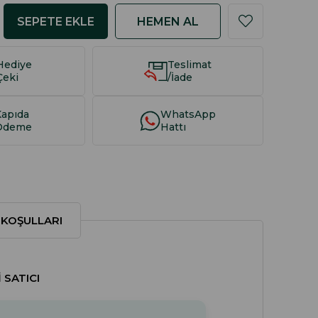
Hediye
Teslimat
Çeki
/İade
Kapıda
WhatsApp
Ödeme
Hattı
 KOŞULLARI
 SATICI