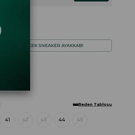
.27
.44
HA FAZLA
ERKEK SNEAKER AYAKKABI
Beden Tablosu
Z
41
42
43
44
45