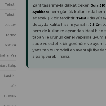
Tekstil
Zarif tasarımıyla dikkat çeken
Guja 510
, hem günlük kullanımda hem de
Ayakkabı
Tekstil
edecek şık bir tercihtir.
dış yüze
Tekstil
detayda kalite hissini yansıtır.
t
2.5 Cm
2.5 Cm
hem de kullanım açısından ideal bir d
Termo
taban ile ürünün genel yapısına uyum 
sade ve estetik bir görünüm ve uyumlu 
630 Gr
yansıtan bu modeli en avantajlı fiyatla
kbahar Yaz
sipariş verebilirsiniz.
dart Kalıp
Lastikli
Düz
Günlük