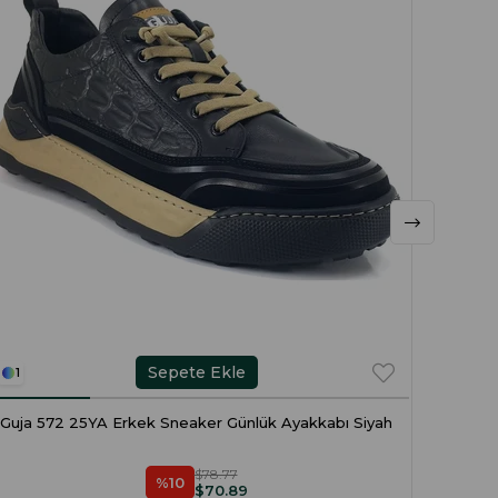
Sepete Ekle
1
1
Guja 572 25YA Erkek Sneaker Günlük Ayakkabı Siyah
Guja 
$78.77
%10
$70.89