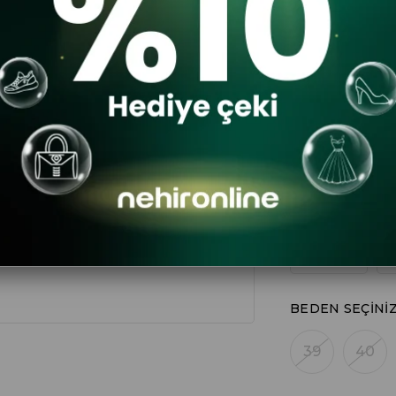
$68
10
$61
DA
RENK
BEDEN SEÇINI
39
40