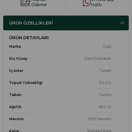
Ödeme
Hattı
ÜRÜN ÖZELLIKLERI
ÜRÜN DETAYLARI
Marka
Guja
Dış Yüzey
Deri Polüretan
İç Astar
Tekstil
Topuk Yüksekliği
3.5 Cm
Taban
Termo
Ağırlık
850 Gr
Mevsim
Dört Mevsim
Kalıp
Standart Kalıp