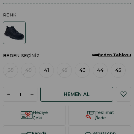
RENK
Beden Tablosu
BEDEN SEÇINIZ
39
40
41
42
43
44
45
Hediye
Teslimat
Çeki
/İade
Kapıda
WhatsApp