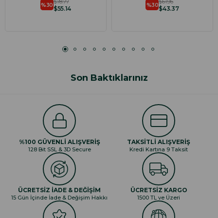
$78.77
$61.96
%30
%30
$55.14
$43.37
Son Baktıklarınız
%100 GÜVENLİ ALIŞVERİŞ
TAKSİTLİ ALIŞVERİŞ
128 Bit SSL & 3D Secure
Kredi Kartına 9 Taksit
ÜCRETSİZ İADE & DEĞİŞİM
ÜCRETSİZ KARGO
15 Gün İçinde İade & Değişim Hakkı
1500 TL ve Üzeri