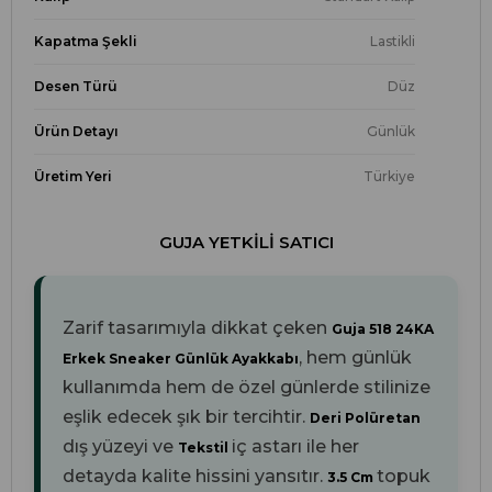
Kapatma Şekli
Lastikli
Desen Türü
Düz
Ürün Detayı
Günlük
Üretim Yeri
Türkiye
GUJA YETKILI SATICI
Zarif tasarımıyla dikkat çeken
Guja 518 24KA
, hem günlük
Erkek Sneaker Günlük Ayakkabı
kullanımda hem de özel günlerde stilinize
eşlik edecek şık bir tercihtir.
Deri Polüretan
dış yüzeyi ve
iç astarı ile her
Tekstil
detayda kalite hissini yansıtır.
topuk
3.5 Cm