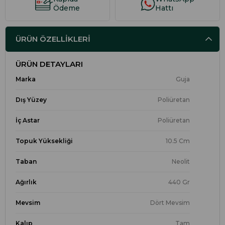
Ödeme
Hattı
ÜRÜN ÖZELLIKLERI
ÜRÜN DETAYLARI
Marka
Guja
Dış Yüzey
Poliüretan
İç Astar
Poliüretan
Topuk Yüksekliği
10.5 Cm
Taban
Neolit
Ağırlık
440 Gr
Mevsim
Dört Mevsim
Kalıp
Tam