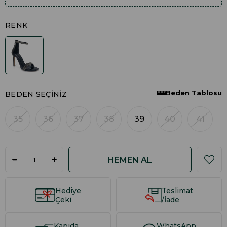
RENK
Beden Tablosu
BEDEN SEÇINIZ
35
36
37
38
39
40
41
Hediye
Teslimat
Çeki
/İade
Kapıda
WhatsApp