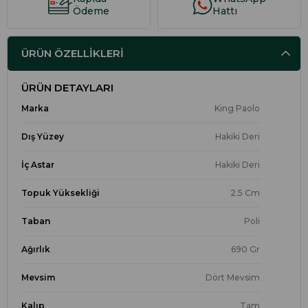
Ödeme
Hattı
ÜRÜN ÖZELLIKLERI
ÜRÜN DETAYLARI
Marka
King Paolo
Dış Yüzey
Hakiki Deri
İç Astar
Hakiki Deri
Topuk Yüksekliği
2.5 Cm
Taban
Poli
Ağırlık
690 Gr
Mevsim
Dört Mevsim
Kalıp
Tam