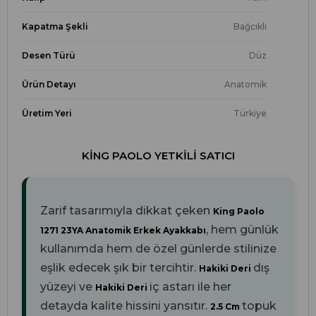
Kapatma Şekli
Bağcıklı
Desen Türü
Düz
Ürün Detayı
Anatomik
Üretim Yeri
Türkiye
KING PAOLO YETKILI SATICI
Zarif tasarımıyla dikkat çeken
King Paolo
, hem günlük
1271 23YA Anatomik Erkek Ayakkabı
kullanımda hem de özel günlerde stilinize
eşlik edecek şık bir tercihtir.
dış
Hakiki Deri
yüzeyi ve
iç astarı ile her
Hakiki Deri
detayda kalite hissini yansıtır.
topuk
2.5 Cm