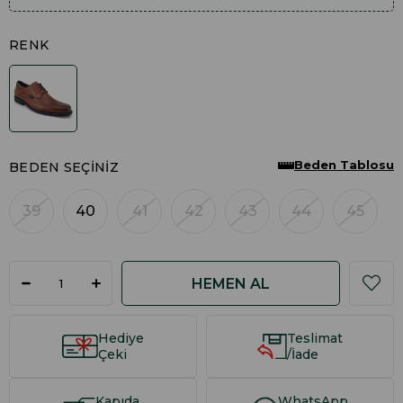
RENK
Beden Tablosu
BEDEN SEÇINIZ
39
40
41
42
43
44
45
Hediye
Teslimat
Çeki
/İade
Kapıda
WhatsApp