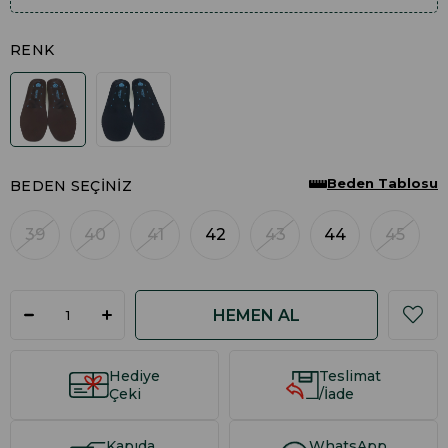
RENK
Beden Tablosu
BEDEN SEÇINIZ
39
40
41
42
43
44
45
Hediye
Teslimat
Çeki
/İade
Kapıda
WhatsApp