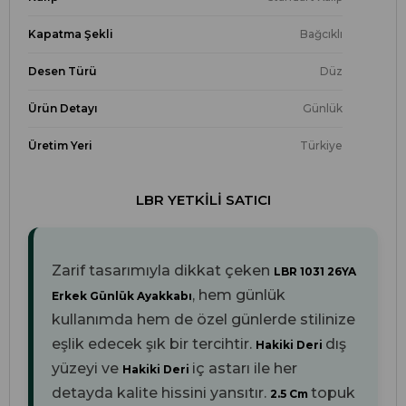
Kapatma Şekli
Bağcıklı
Desen Türü
Düz
Ürün Detayı
Günlük
Üretim Yeri
Türkiye
LBR YETKILI SATICI
Zarif tasarımıyla dikkat çeken
LBR 1031 26YA
, hem günlük
Erkek Günlük Ayakkabı
kullanımda hem de özel günlerde stilinize
eşlik edecek şık bir tercihtir.
dış
Hakiki Deri
yüzeyi ve
iç astarı ile her
Hakiki Deri
detayda kalite hissini yansıtır.
topuk
2.5 Cm