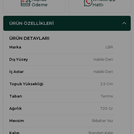
Ödeme
Hattı
ÜRÜN ÖZELLIKLERI
ÜRÜN DETAYLARI
Marka
LBR
Dış Yüzey
Hakiki Deri
İç Astar
Hakiki Deri
Topuk Yüksekliği
2.5 Cm
Taban
Termo
Ağırlık
720 Gr
Mevsim
İlkbahar Yaz
Kalıp
Standart Kalıp