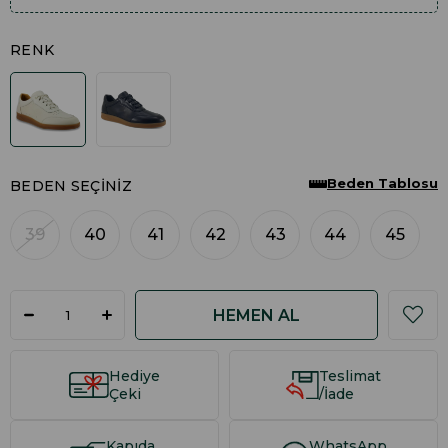
RENK
Beden Tablosu
BEDEN SEÇINIZ
39
40
41
42
43
44
45
Hediye
Teslimat
Çeki
/İade
Kapıda
WhatsApp