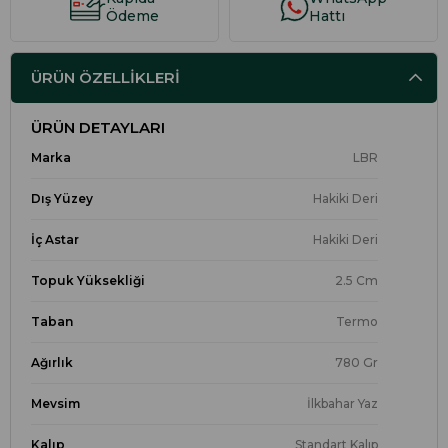
Ödeme
Hattı
ÜRÜN ÖZELLIKLERI
ÜRÜN DETAYLARI
Marka
LBR
Dış Yüzey
Hakiki Deri
İç Astar
Hakiki Deri
Topuk Yüksekliği
2.5 Cm
Taban
Termo
Ağırlık
780 Gr
Mevsim
İlkbahar Yaz
Kalıp
Standart Kalıp