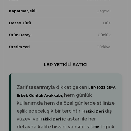
Kapatma Şekli
Bağcıklı
Desen Türü
Düz
Ürün Detayı
Günlük
Üretim Yeri
Türkiye
LBR YETKILI SATICI
Zarif tasarımıyla dikkat çeken
LBR 1033 25YA
, hem günlük
Erkek Günlük Ayakkabı
kullanımda hem de özel günlerde stilinize
eşlik edecek şık bir tercihtir.
dış
Hakiki Deri
yüzeyi ve
iç astarı ile her
Hakiki Deri
detayda kalite hissini yansıtır.
topuk
2.5 Cm