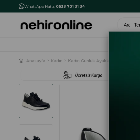
İlk Alışverişe Özel İndirim
NHR10
WhatsApp Hattı:
0533 701 31 34
MARK
Anasayfa
Kadın
Kadın Günlük Ayakkabı
Libero 2