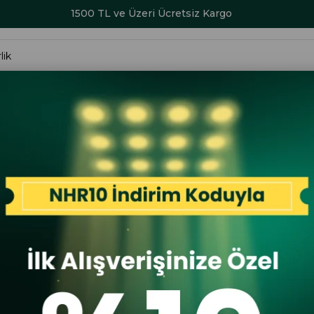
1500 TL ve Üzeri Ücretsiz Kargo
ALAR
KADIN
ERKEK
ÇOCUK
AKSESUAR
SERİ SONU İND
219 25YA Kadın Günlük Ayakkabı Siyah
Libero
Libero 221
Ayakkabı S
İlk A
İlk Al