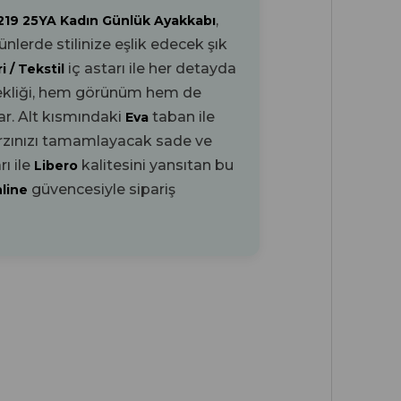
,
219 25YA Kadın Günlük Ayakkabı
lerde stilinize eşlik edecek şık
iç astarı ile her detayda
i / Tekstil
ekliği, hem görünüm hem de
ar. Alt kısmındaki
taban ile
Eva
arzınızı tamamlayacak sade ve
ı ile
kalitesini yansıtan bu
Libero
güvencesiyle sipariş
nline