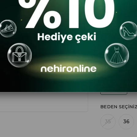
$55
30
$3
DA
RENK
BEDEN SEÇINI
35
36