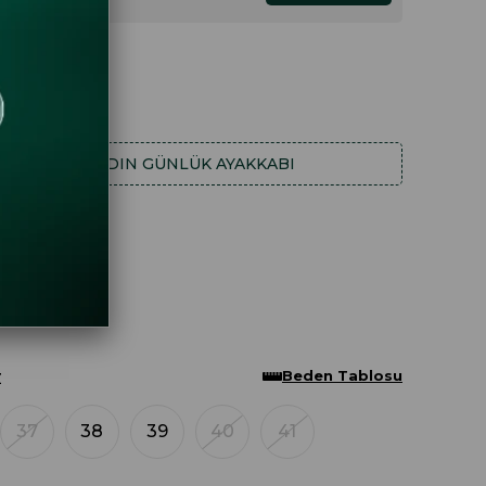
.66
8.96
HA FAZLA
KADIN GÜNLÜK AYAKKABI
Beden Tablosu
Z
37
38
39
40
41