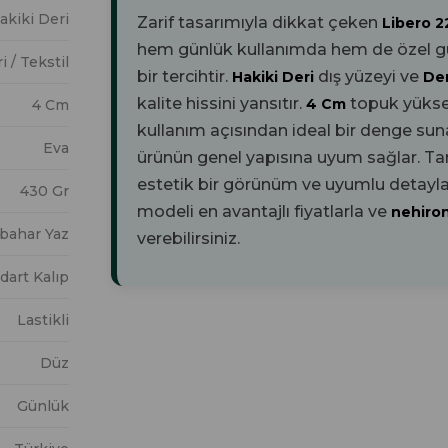
akiki Deri
Zarif tasarımıyla dikkat çeken
Libero 2
hem günlük kullanımda hem de özel gün
i / Tekstil
bir tercihtir.
dış yüzeyi ve
Hakiki Deri
Der
kalite hissini yansıtır.
topuk yüks
4 Cm
4 Cm
kullanım açısından ideal bir denge sun
Eva
ürünün genel yapısına uyum sağlar. T
estetik bir görünüm ve uyumlu detaylar
430 Gr
modeli en avantajlı fiyatlarla ve
nehiro
kbahar Yaz
verebilirsiniz.
dart Kalıp
Lastikli
Düz
Günlük