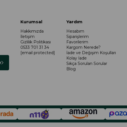
Kurumsal
Yardım
Hakkımızda
Hesabım
İletişim
Siparişlerim
Gizlilik Politikası
Favorilerim
0533 701 31 34
Kargom Nerede?
[email protected]
İade ve Değişim Koşulları
Kolay İade
r
Sıkça Sorulan Sorular
Blog