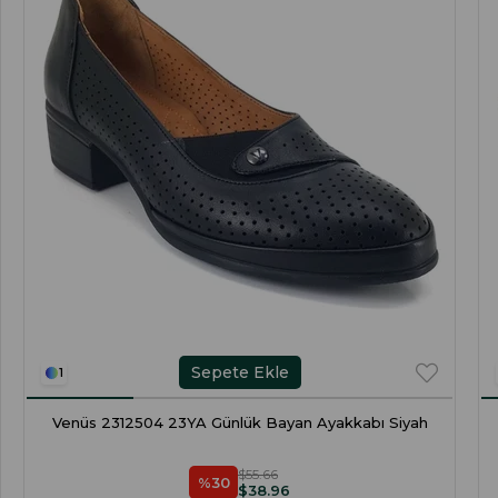
Sepete Ekle
1
Venüs 2312504 23YA Günlük Bayan Ayakkabı Siyah
$55.66
%30
$38.96