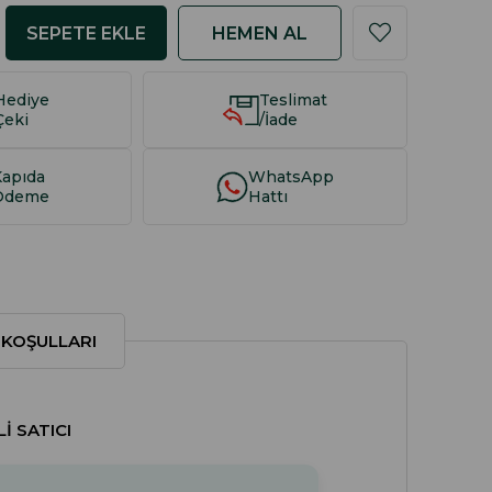
Hediye
Teslimat
Çeki
/İade
Kapıda
WhatsApp
Ödeme
Hattı
 KOŞULLARI
I SATICI