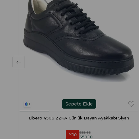
Sepete Ekle
1
Libero 4506 22KA Günlük Bayan Ayakkabı Siyah
$55.66
%10
$50.10