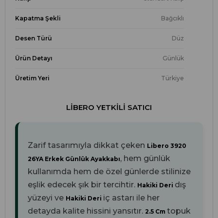
Kapatma Şekli
Bağcıklı
Desen Türü
Düz
Ürün Detayı
Günlük
Üretim Yeri
Türkiye
LIBERO YETKILI SATICI
Zarif tasarımıyla dikkat çeken
Libero 3920
, hem günlük
26YA Erkek Günlük Ayakkabı
kullanımda hem de özel günlerde stilinize
eşlik edecek şık bir tercihtir.
dış
Hakiki Deri
yüzeyi ve
iç astarı ile her
Hakiki Deri
detayda kalite hissini yansıtır.
topuk
2.5 Cm