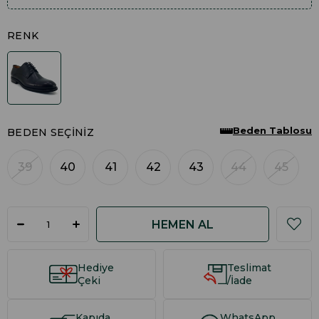
RENK
Beden Tablosu
BEDEN SEÇINIZ
39
40
41
42
43
44
45
Hediye
Teslimat
Çeki
/İade
Kapıda
WhatsApp