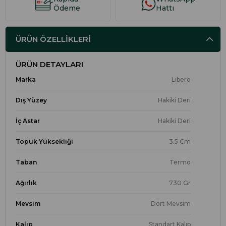
Ödeme
Hattı
ÜRÜN ÖZELLIKLERI
ÜRÜN DETAYLARI
Marka
Libero
Dış Yüzey
Hakiki Deri
İç Astar
Hakiki Deri
Topuk Yüksekliği
3.5 Cm
Taban
Termo
Ağırlık
730 Gr
Mevsim
Dört Mevsim
Kalıp
Standart Kalıp