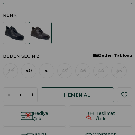
RENK
Beden Tablosu
BEDEN SEÇINIZ
39
40
41
42
43
44
45
Hediye
Teslimat
Çeki
/İade
Kapıda
WhatsApp