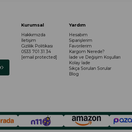
Kurumsal
Yardım
Hakkımızda
Hesabım
İletişim
Siparişlerim
Gizlilik Politikası
Favorilerim
0533 701 31 34
Kargom Nerede?
[email protected]
İade ve Değişim Koşulları
Kolay İade
r
Sıkça Sorulan Sorular
Blog