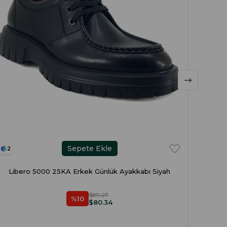
Sepete Ekle
2
2
Libero 5000 25KA Erkek Günlük Ayakkabı Siyah
$89.27
%10
$80.34