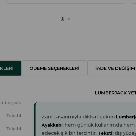
KLERI
ÖDEME SEÇENEKLERI
İADE VE DEĞIŞIM
LUMBERJACK YETK
umberjack
Tekstil
Zarif tasarımıyla dikkat çeken
Lumberj
, hem günlük kullanımda hem de
Ayakkabı
Tekstil
edecek şık bir tercihtir.
dış yüze
Tekstil