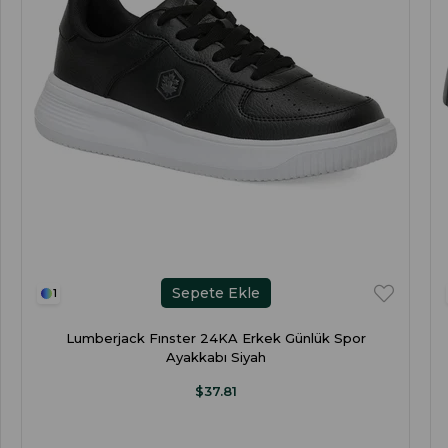
Sepete Ekle
1
Lumberjack Fınster 24KA Erkek Günlük Spor
Ayakkabı Siyah
$37.81