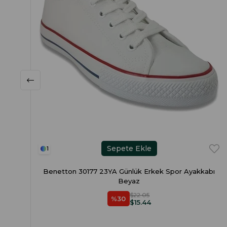
Sepete Ekle
1
Benetton 30177 23YA Günlük Erkek Spor Ayakkabı
Beyaz
$22.05
%30
$15.44