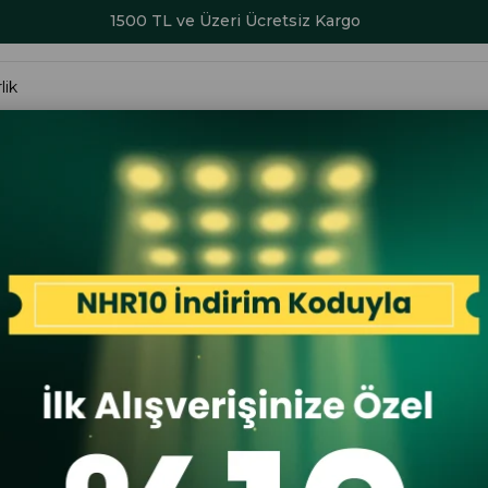
1500 TL ve Üzeri Ücretsiz Kargo
ALAR
KADIN
ERKEK
ÇOCUK
AKSESUAR
SERİ SONU İND
k Hawk 24YA Erkek Günlük Spor Ayakkabı Siyah
Lumberjack
Lumberjac
Spor Ayakk
İlk A
İlk Al