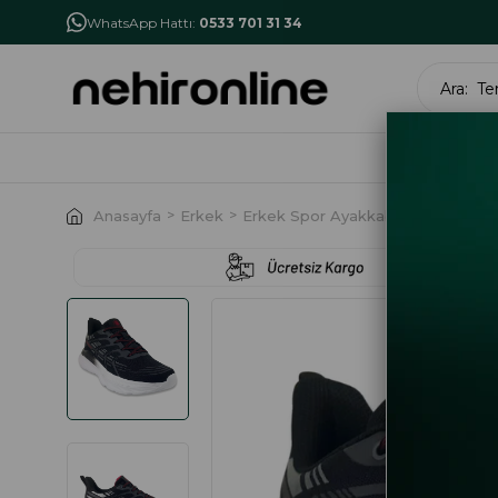
İlk Alışverişe Özel İndirim
NHR10
WhatsApp Hattı:
0533 701 31 34
MARK
Anasayfa
Erkek
Erkek Spor Ayakkabı
Lumberjac