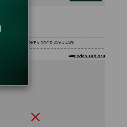
.96
.67
AHA FAZLA
ERKEK SPOR AYAKKABI
Beden Tablosu