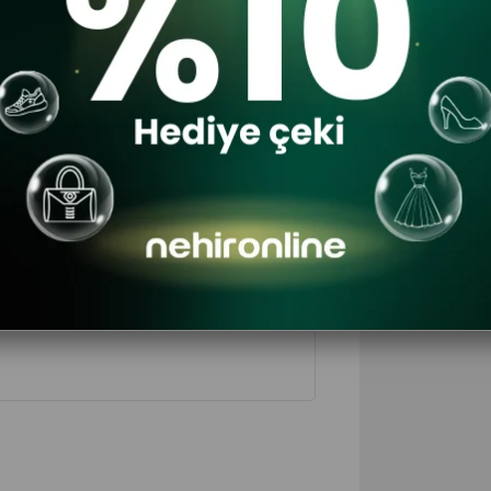
$40
30
$28
D