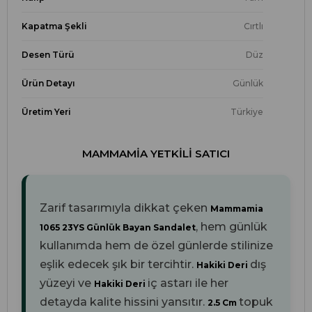
Kapatma Şekli
Cırtlı
Desen Türü
Düz
Ürün Detayı
Günlük
Üretim Yeri
Türkiye
MAMMAMIA YETKILI SATICI
Zarif tasarımıyla dikkat çeken
Mammamia
, hem günlük
1065 23YS Günlük Bayan Sandalet
kullanımda hem de özel günlerde stilinize
eşlik edecek şık bir tercihtir.
dış
Hakiki Deri
yüzeyi ve
iç astarı ile her
Hakiki Deri
detayda kalite hissini yansıtır.
topuk
2.5 Cm