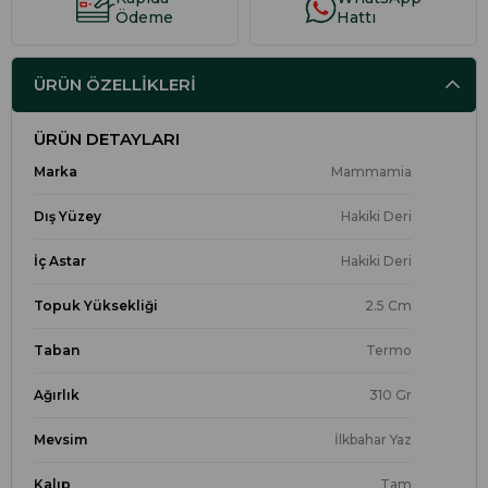
Ödeme
Hattı
ÜRÜN ÖZELLIKLERI
ÜRÜN DETAYLARI
Marka
Mammamia
Dış Yüzey
Hakiki Deri
İç Astar
Hakiki Deri
Topuk Yüksekliği
2.5 Cm
Taban
Termo
Ağırlık
310 Gr
Mevsim
İlkbahar Yaz
Kalıp
Tam