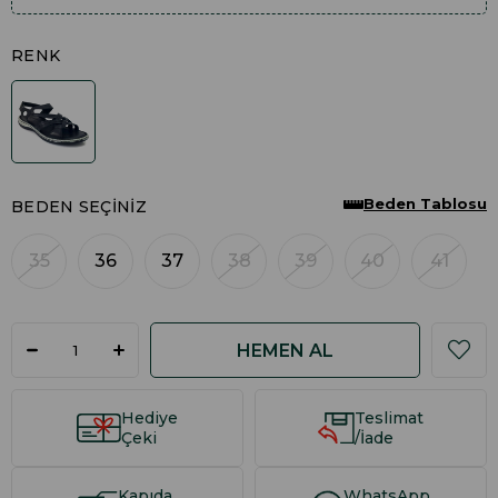
RENK
Beden Tablosu
BEDEN SEÇINIZ
35
36
37
38
39
40
41
Hediye
Teslimat
Çeki
/İade
Kapıda
WhatsApp