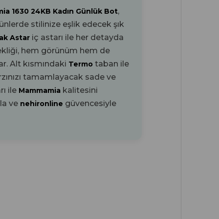
,
a 1630 24KB Kadın Günlük Bot
lerde stilinize eşlik edecek şık
iç astarı ile her detayda
ak Astar
ekliği, hem görünüm hem de
ar. Alt kısmındaki
taban ile
Termo
arzınızı tamamlayacak sade ve
ı ile
kalitesini
Mammamia
rla ve
güvencesiyle
nehironline