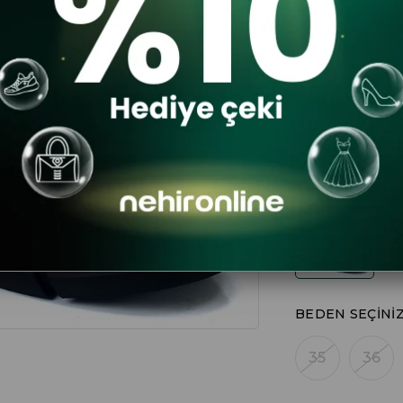
$78.77
RENK
BEDEN SEÇINI
35
36