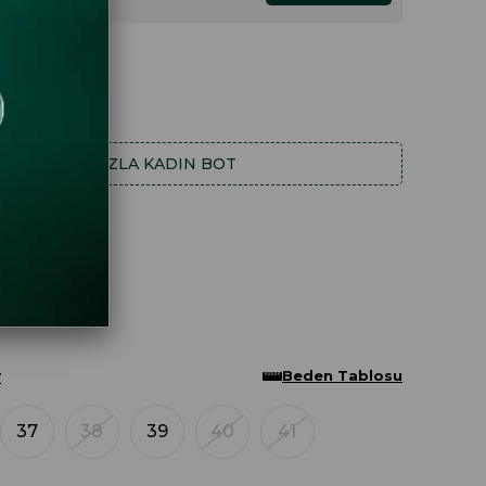
DAHA FAZLA
KADIN BOT
Beden Tablosu
Z
37
38
39
40
41