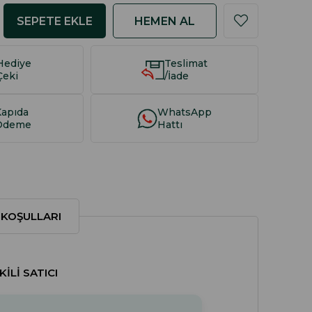
Hediye
Teslimat
Çeki
/İade
Kapıda
WhatsApp
Ödeme
Hattı
 KOŞULLARI
LI SATICI