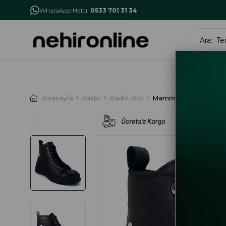
İlk Alışverişe Özel İndirim
NHR10
WhatsApp Hattı:
0533 701 31 34
MARK
Anasayfa
Kadın
Kadın Bot
Mammamia 1630 24KB 