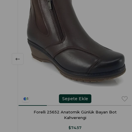
Sepete Ekle
1
Forelli 25652 Anatomik Günlük Bayan Bot
Kahverengi
$74.57