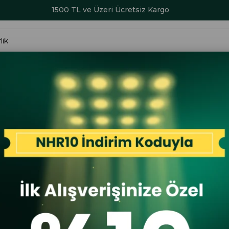
1500 TL ve Üzeri Ücretsiz Kargo
ALAR
KADIN
ERKEK
ÇOCUK
AKSESUAR
SERİ SONU İND
Kadın Günlük Bot Siyah
Mammamia
Mammamia 
Bot Siyah
İlk A
İlk Al