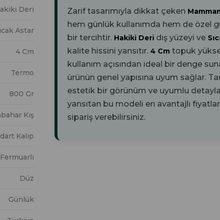
akiki Deri
Zarif tasarımıyla dikkat çeken
Mammami
hem günlük kullanımda hem de özel gün
ıcak Astar
bir tercihtir.
dış yüzeyi ve
Hakiki Deri
Sıc
kalite hissini yansıtır.
topuk yüks
4 Cm
4 Cm
kullanım açısından ideal bir denge sun
Termo
ürünün genel yapısına uyum sağlar. T
estetik bir görünüm ve uyumlu detaylar
800 Gr
yansıtan bu modeli en avantajlı fiyatla
bahar Kış
sipariş verebilirsiniz.
dart Kalıp
 Fermuarlı
Düz
Günlük