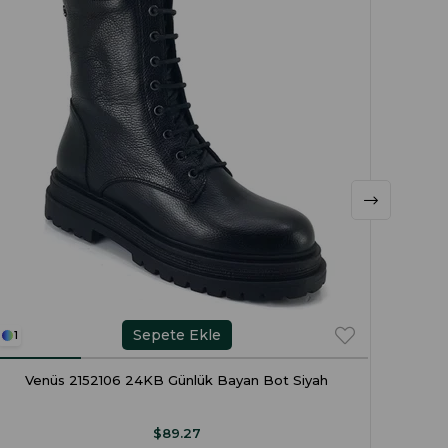
Sepete Ekle
1
1
Venüs 2152106 24KB Günlük Bayan Bot Siyah
Guja
$89.27