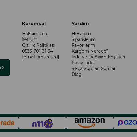
Kurumsal
Yardım
Hakkımızda
Hesabım
İletişim
Siparişlerim
Gizlilik Politikası
Favorilerim
0533 701 31 34
Kargom Nerede?
[email protected]
İade ve Değişim Koşulları
Kolay İade
r
Sıkça Sorulan Sorular
Blog