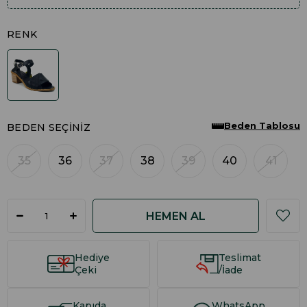
RENK
Beden Tablosu
BEDEN SEÇINIZ
35
36
37
38
39
40
41
Hediye
Teslimat
Çeki
/İade
Kapıda
WhatsApp