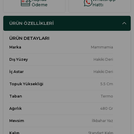
Ödeme
Hattı
ÜRÜN ÖZELLIKLERI
ÜRÜN DETAYLARI
Marka
Mammamia
Dış Yüzey
Hakiki Deri
İç Astar
Hakiki Deri
Topuk Yüksekliği
5.5 Cm
Taban
Termo
Ağırlık
480 Gr
Mevsim
İlkbahar Yaz
Kalıp
Standart Kalıp