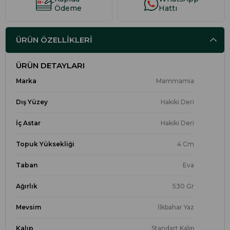
Ödeme
Hattı
ÜRÜN ÖZELLIKLERI
ÜRÜN DETAYLARI
Marka
Mammamia
Dış Yüzey
Hakiki Deri
İç Astar
Hakiki Deri
Topuk Yüksekliği
4 Cm
Taban
Eva
Ağırlık
530 Gr
Mevsim
İlkbahar Yaz
Kalıp
Standart Kalıp