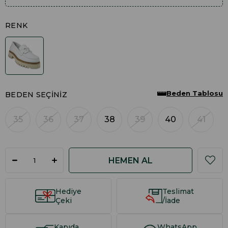
RENK
Beden Tablosu
BEDEN SEÇINIZ
35
36
37
38
39
40
41
Hediye
Teslimat
Çeki
/İade
Kapıda
WhatsApp