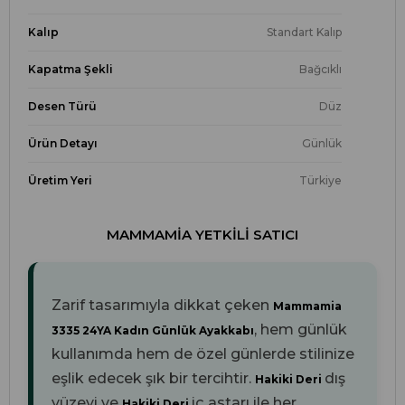
Kalıp
Standart Kalıp
Kapatma Şekli
Bağcıklı
Desen Türü
Düz
Ürün Detayı
Günlük
Üretim Yeri
Türkiye
MAMMAMIA YETKILI SATICI
Zarif tasarımıyla dikkat çeken
Mammamia
, hem günlük
3335 24YA Kadın Günlük Ayakkabı
kullanımda hem de özel günlerde stilinize
eşlik edecek şık bir tercihtir.
dış
Hakiki Deri
yüzeyi ve
iç astarı ile her
Hakiki Deri