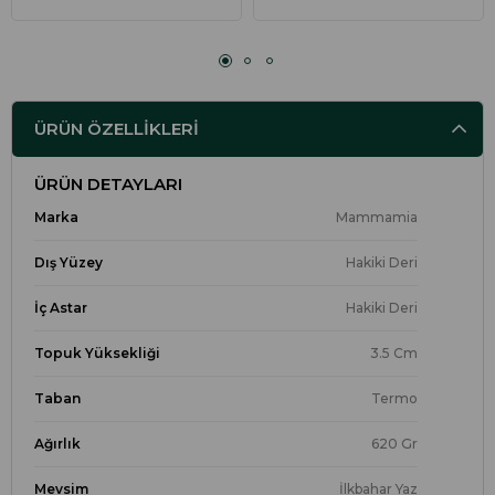
ÜRÜN ÖZELLIKLERI
ÜRÜN DETAYLARI
Marka
Mammamia
Dış Yüzey
Hakiki Deri
İç Astar
Hakiki Deri
Topuk Yüksekliği
3.5 Cm
Taban
Termo
Ağırlık
620 Gr
Mevsim
İlkbahar Yaz