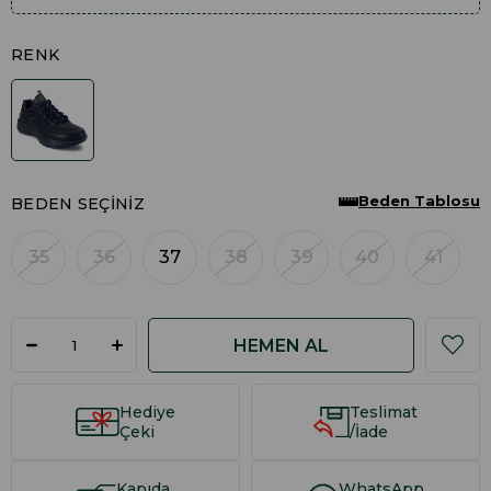
RENK
Beden Tablosu
BEDEN SEÇINIZ
35
36
37
38
39
40
41
Hediye
Teslimat
Çeki
/İade
Kapıda
WhatsApp