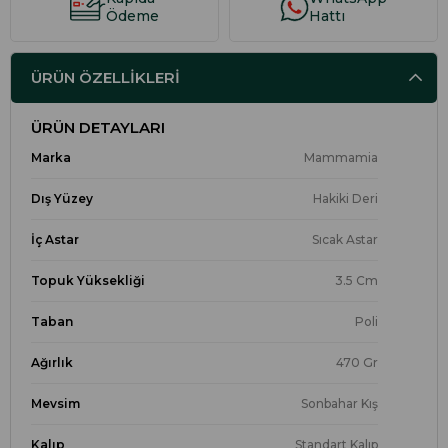
Ödeme
Hattı
ÜRÜN ÖZELLIKLERI
ÜRÜN DETAYLARI
Marka
Mammamia
Dış Yüzey
Hakiki Deri
İç Astar
Sıcak Astar
Topuk Yüksekliği
3.5 Cm
Taban
Poli
Ağırlık
470 Gr
Mevsim
Sonbahar Kış
Kalıp
Standart Kalıp