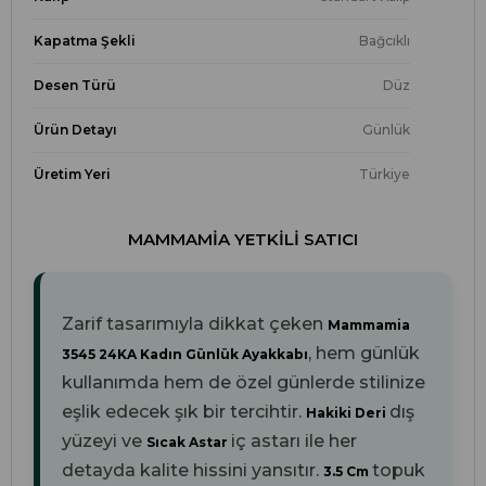
Kapatma Şekli
Bağcıklı
Desen Türü
Düz
Ürün Detayı
Günlük
Üretim Yeri
Türkiye
MAMMAMIA YETKILI SATICI
Zarif tasarımıyla dikkat çeken
Mammamia
, hem günlük
3545 24KA Kadın Günlük Ayakkabı
kullanımda hem de özel günlerde stilinize
eşlik edecek şık bir tercihtir.
dış
Hakiki Deri
yüzeyi ve
iç astarı ile her
Sıcak Astar
detayda kalite hissini yansıtır.
topuk
3.5 Cm