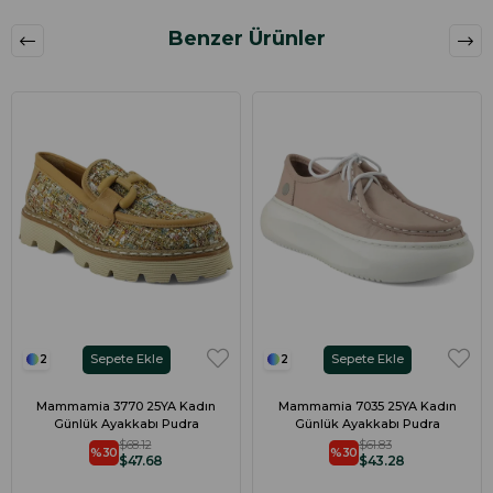
Benzer Ürünler
Sepete Ekle
Sepete Ekle
2
2
Mammamia 3770 25YA Kadın
Mammamia 7035 25YA Kadın
Günlük Ayakkabı Pudra
Günlük Ayakkabı Pudra
$68.12
$61.83
%30
%30
$47.68
$43.28