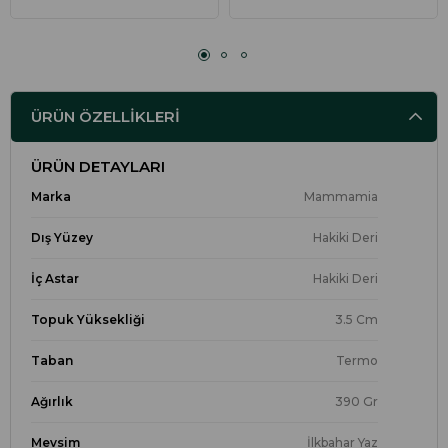
ÜRÜN ÖZELLIKLERI
ÜRÜN DETAYLARI
Marka
Mammamia
Dış Yüzey
Hakiki Deri
İç Astar
Hakiki Deri
Topuk Yüksekliği
3.5 Cm
Taban
Termo
Ağırlık
390 Gr
Mevsim
İlkbahar Yaz