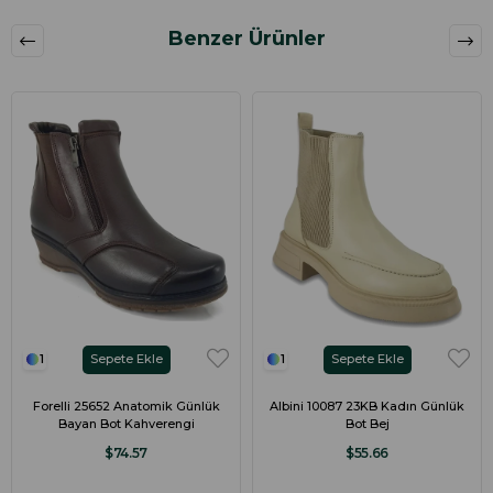
Benzer Ürünler
Sepete Ekle
Sepete Ekle
1
1
Forelli 25652 Anatomik Günlük
Albini 10087 23KB Kadın Günlük
Bayan Bot Kahverengi
Bot Bej
$74.57
$55.66