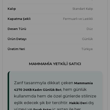
Kalıp
Standart Kalıp
Kapatma Şekli
Fermuarlı ve Lastikli
Desen Türü
Düz
Ürün Detayı
Günlük
Üretim Yeri
Türkiye
MAMMAMIA YETKILI SATICI
Zarif tasarımıyla dikkat çeken
Mammamia
, hem günlük
4270 24KB Kadın Günlük Bot
kullanımda hem de özel günlerde stilinize
eşlik edecek şık bir tercihtir.
dış
Hakiki Deri
yüzeyi ve
iç astarı ile her
Sıcak Astar