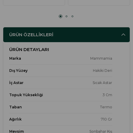
ÜRÜN ÖZELLIKLERI
ÜRÜN DETAYLARI
Marka
Mammamia
Dış Yüzey
Hakiki Deri
İç Astar
Sıcak Astar
Topuk Yüksekliği
3 Cm
Taban
Termo
Ağırlık
710 Gr
Mevsim
Sonbahar Kış