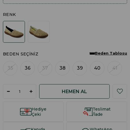
RENK
Beden Tablosu
BEDEN SEÇINIZ
35
36
37
38
39
40
41
Hediye
Teslimat
Çeki
/İade
Kapıda
WhatsApp