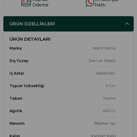
Ödeme
Hattı
ÜRÜN ÖZELLIKLERI
ÜRÜN DETAYLARI
Marka
Mammamia
Dış Yüzey
Deri ve Tekstil
İç Astar
Hakiki Deri
Topuk Yüksekliği
3 Cm
Taban
Termo
Ağırlık
460 Gr
Mevsim
İlkbahar Yaz
Kalıp
Standart Kalıp