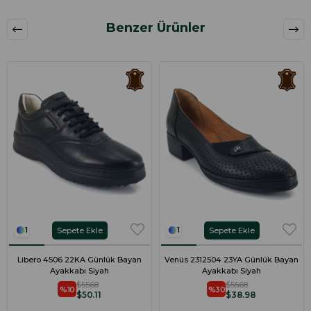
Benzer Ürünler
Sepete Ekle
Sepete Ekle
1
1
Libero 4506 22KA Günlük Bayan
Venüs 2312504 23YA Günlük Bayan
Ayakkabı Siyah
Ayakkabı Siyah
$55.68
$55.68
%10
%30
$50.11
$38.98