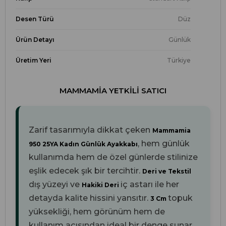
Desen Türü
Düz
Ürün Detayı
Günlük
Üretim Yeri
Türkiye
MAMMAMIA YETKILI SATICI
Zarif tasarımıyla dikkat çeken
Mammamia
, hem günlük
950 25YA Kadın Günlük Ayakkabı
kullanımda hem de özel günlerde stilinize
eşlik edecek şık bir tercihtir.
Deri ve Tekstil
dış yüzeyi ve
iç astarı ile her
Hakiki Deri
detayda kalite hissini yansıtır.
topuk
3 Cm
yüksekliği, hem görünüm hem de
kullanım açısından ideal bir denge sunar.