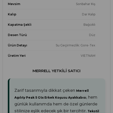
Mevsim
Sonbahar Kış
Kalıp
Dar Kalıp
Kapatma Şekli
Bağcıklı
Desen Türü
Düz
Ürün Detayı
Su Geçirmezlik: Gore-Tex
Üretim Yeri
VIETNAM
MERRELL YETKILI SATICI
Zarif tasarımıyla dikkat çeken
Merrell
, hem
Agılıty Peak 5 Gtx Erkek Koşusu Ayakkabısı
günlük kullanımda hem de özel günlerde
stilinize eşlik edecek şık bir tercihtir.
Tekstil