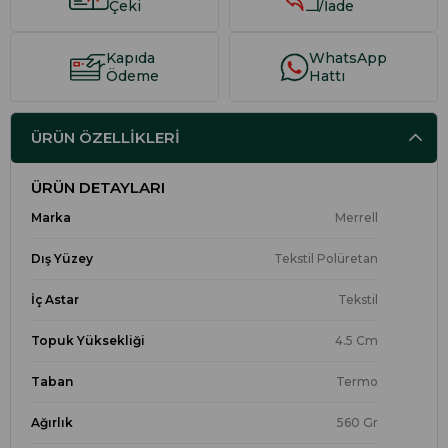
Çeki
/İade
Kapıda
WhatsApp
Ödeme
Hattı
ÜRÜN ÖZELLIKLERI
ÜRÜN DETAYLARI
Marka
Merrell
Dış Yüzey
Tekstil Polüretan
İç Astar
Tekstil
Topuk Yüksekliği
4.5 Cm
Taban
Termo
Ağırlık
560 Gr