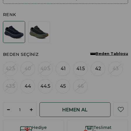
RENK
Beden Tablosu
BEDEN SEÇINIZ
42,5
40
40.5
41
41.5
42
43
43.5
44
44.5
45
46
Hediye
Teslimat