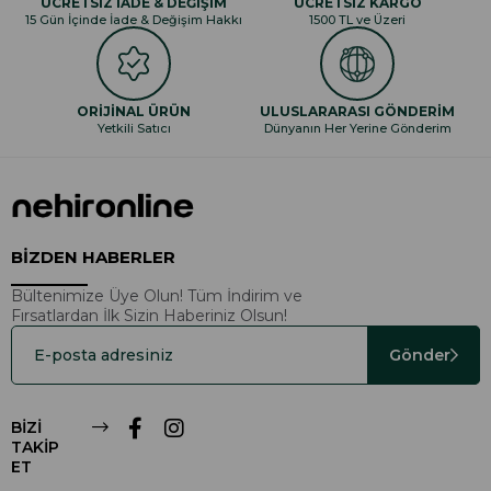
ÜCRETSİZ İADE & DEĞİŞİM
ÜCRETSİZ KARGO
15 Gün İçinde İade & Değişim Hakkı
1500 TL ve Üzeri
ORİJİNAL ÜRÜN
ULUSLARARASI GÖNDERİM
Yetkili Satıcı
Dünyanın Her Yerine Gönderim
BİZDEN HABERLER
Bültenimize Üye Olun! Tüm İndirim ve
Fırsatlardan İlk Sizin Haberiniz Olsun!
Gönder
BİZİ
TAKİP
ET