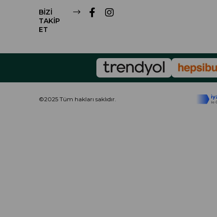
BİZİ
TAKİP
ET
©2025 Tüm hakları saklıdır.