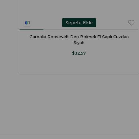
Sepete Ekle
1
Garbalia Roosevelt Deri Bölmeli El Saplı Cüzdan
Siyah
$32.57