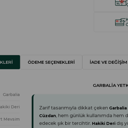
KLERI
ÖDEME SEÇENEKLERI
İADE VE DEĞIŞIM
GARBALIA YETKI
Garbalia
akiki Deri
Zarif tasarımıyla dikkat çeken
Garbalia
, hem günlük kullanımda hem de 
Cüzdan
rt Mevsim
edecek şık bir tercihtir.
dış 
Hakiki Deri