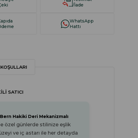
Çeki
/İade
Kapıda
WhatsApp
Ödeme
Hattı
 KOŞULLARI
LI SATICI
 Bern Hakiki Deri Mekanizmalı
özel günlerde stilinize eşlik
yüzeyi ve
iç astarı ile her detayda