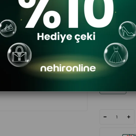
$13.66
RENK