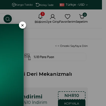
Vade Farksız 3 Taksit İmkanı
Türkçe - USD
Kargo Takibi
Kolay İade
3
0
Üye Girişi
Favorilerim
Sepetim
Bildirim
×
İRİMİ
< < Önceki Sayfaya Dön
ern Hakiki Deri Mekanizmalı
ba
NHR10
lışveriş İndirimi
ışveriş Özel %10 İndirim
KOPYALA