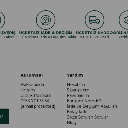
IŞVERİŞ
ÜCRETSİZ İADE & DEĞİŞİM
ÜCRETSİZ KARGO
ORİJİN
 9 Taksit
15 Gün İçinde İade & Değişim Hakkı
1500 TL ve Üzeri
Yetkil
Kurumsal
Yardım
Hakkımızda
Hesabım
İletişim
Siparişlerim
Gizlilik Politikası
Favorilerim
0533 701 31 34
Kargom Nerede?
[email protected]
İade ve Değişim Koşulları
Kolay İade
r
Sıkça Sorulan Sorular
Blog