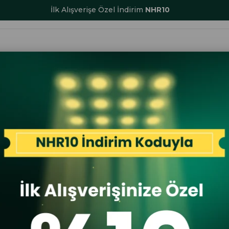
1500 TL ve Üzeri Ücretsiz Kargo
ALAR
KADIN
ERKEK
ÇOCUK
AKSESUAR
SERİ SONU İND
kiki Deri Mekanizmalı Cüzdan Taba
Garbalia
Garbalia B
Cüzdan Ta
İlk A
İlk Al