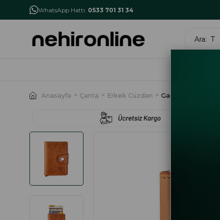
İlk Alışverişe Özel İndirim
NHR10
WhatsApp Hattı:
0533 701 31 34
MARK
Anasayfa
Çanta
Erkek Cüzdan
Garbalia Bern Ha