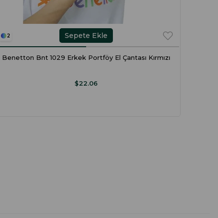
Sepete Ekle
2
2
Benetton Bnt 1029 Erkek Portföy El Çantası Kırmızı
Bene
$22.06