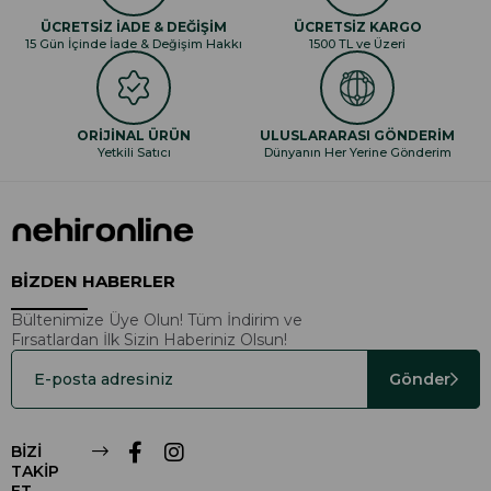
ÜCRETSİZ İADE & DEĞİŞİM
ÜCRETSİZ KARGO
15 Gün İçinde İade & Değişim Hakkı
1500 TL ve Üzeri
ORİJİNAL ÜRÜN
ULUSLARARASI GÖNDERİM
Yetkili Satıcı
Dünyanın Her Yerine Gönderim
BİZDEN HABERLER
Bültenimize Üye Olun! Tüm İndirim ve
Fırsatlardan İlk Sizin Haberiniz Olsun!
Gönder
BİZİ
TAKİP