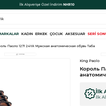
1500 TL ve Üzeri Ücretsiz Kargo
MARKALAR
KADIN
ERKEK
ÇOCUK
AKSESUAR
SERİ SON
оль Паоло 1271 24YA Мужская анатомическая обувь Таба
King Paolo
Король П
анатомич
İlk 
İlk A