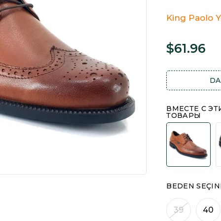
King Paolo Ye
$61.96
DA
ВМЕСТЕ С Э
ТОВАРЫ
BEDEN SEÇIN
39
40