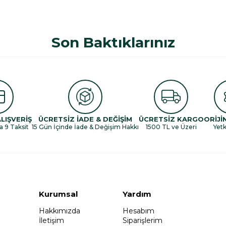
Son Baktıklarınız
ALIŞVERİŞ
ÜCRETSİZ İADE & DEĞİŞİM
ÜCRETSİZ KARGO
ORİJİ
a 9 Taksit
15 Gün İçinde İade & Değişim Hakkı
1500 TL ve Üzeri
Yetki
Kurumsal
Yardım
Hakkımızda
Hesabım
İletişim
Siparişlerim