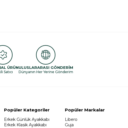
NAL ÜRÜN
ULUSLARARASI GÖNDERİM
li Satıcı
Dünyanın Her Yerine Gönderim
Popüler Kategoriler
Popüler Markalar
Erkek Günlük Ayakkabı
Libero
Erkek Klasik Ayakkabı
Guja