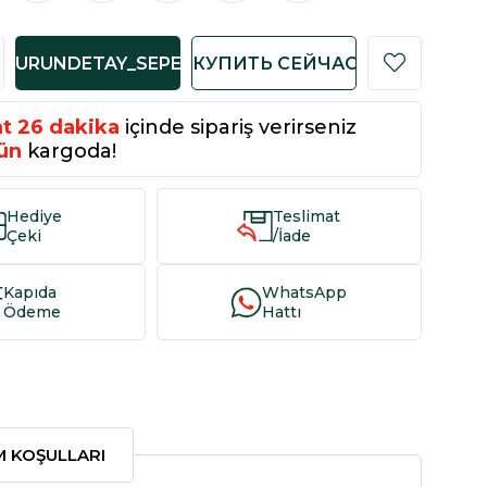
at
26
dakika
içinde sipariş verirseniz
ün
kargoda!
Hediye
Teslimat
Çeki
/İade
Kapıda
WhatsApp
Ödeme
Hattı
IM KOŞULLARI