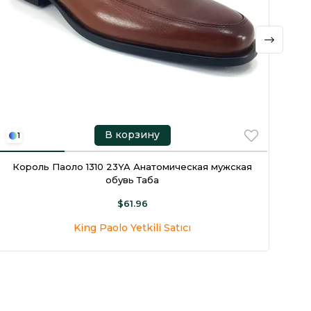
В корзину
1
1
Король Паоло 1310 23YA Анатомическая мужская
Ко
обувь Таба
$61.96
King Paolo Yetkili Satıcı