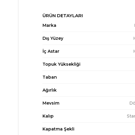
ÜRÜN DETAYLARI
Marka
Dış Yüzey
İç Astar
Topuk Yüksekliği
Taban
Ağırlık
Mevsim
Dö
Kalıp
Sta
Kapatma Şekli