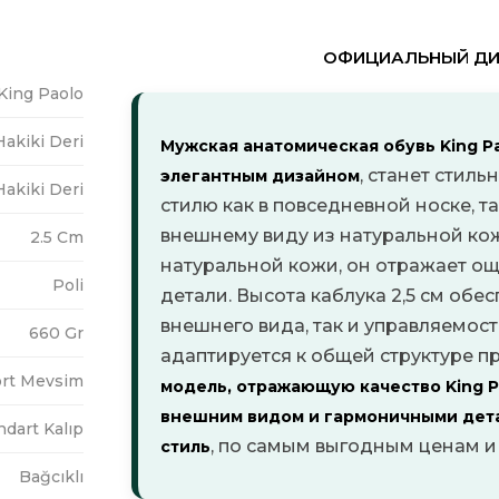
ОФИЦИАЛЬНЫЙ ДИЛ
King Paolo
Hakiki Deri
Мужская анатомическая обувь King Pa
, станет стил
элегантным дизайном
Hakiki Deri
стилю как в повседневной носке, та
внешнему виду из натуральной ко
2.5 Cm
натуральной кожи, он отражает о
Poli
детали.
Высота каблука 2,5 см обе
внешнего вида, так и управляемост
660 Gr
адаптируется к общей структуре п
rt Mevsim
модель, отражающую качество King P
внешним видом и гармоничными дета
ndart Kalıp
, по самым выгодным ценам 
стиль
Bağcıklı