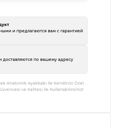
дукт
ьными
и предлагаются вам с гарантией
и доставляются по вашему адресу
ek Anatomik Ayakkabı İle Kendinizi Özel
encesi ve Kalitesi İle Kullanabilirsiniz!