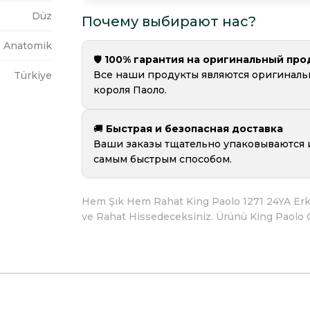
Düz
Почему выбирают нас?
Anatomik
🛡️
100% гарантия на оригинальный про
Все наши продукты являются оригинал
Türkiye
короля Паоло.
🚚
Быстрая и безопасная доставка
Ваши заказы тщательно упаковываются 
самым быстрым способом.
Hem Şık Hem Rahat King Paolo 1271 24YA Erk
ve Rahat Hissedeceksiniz. Ürünü King Paolo Güv