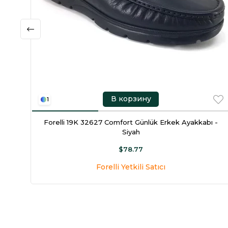
В корзину
1
Forelli 19K 32627 Comfort Günlük Erkek Ayakkabı -
Siyah
$78.77
Forelli Yetkili Satıcı