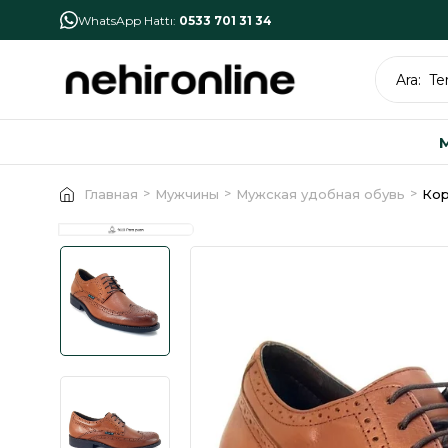
İlk Alışverişe Özel İndirim
NHR10
WhatsApp Hattı:
0533 701 31 34
Главная
Мужчины
Мужская удобная обувь
Кор