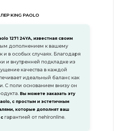
ЕР KING PAOLO
olo 1271 24YA, известная своим
ьным дополнением к вашему
к и в особых случаях.
Благодаря
жи и
внутренней подкладке из
щущение качества в каждой
спечивает идеальный баланс как
и.
С поли основанием внизу он
родукта.
Вы можете заказать эту
aolo, с простым и эстетичным
лями, которые дополнят ваш
и
гарантией от nehironline.
с