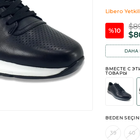
Libero Yetkil
$8
10
$8
DAHA 
ВМЕСТЕ С Э
ТОВАРЫ
BEDEN SEÇIN
39
40