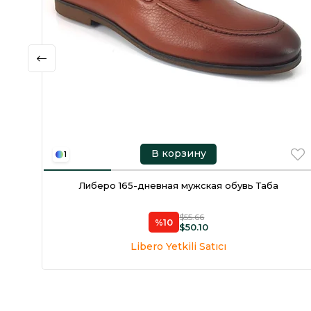
В корзину
1
Либеро 165-дневная мужская обувь Таба
$55.66
%10
$50.10
Libero Yetkili Satıcı