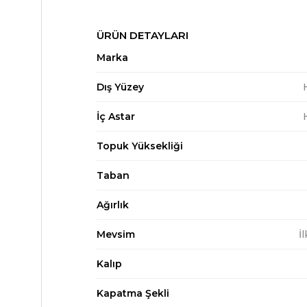
ÜRÜN DETAYLARI
Marka
Dış Yüzey
İç Astar
Topuk Yüksekliği
Taban
Ağırlık
Mevsim
İ
Kalıp
Kapatma Şekli