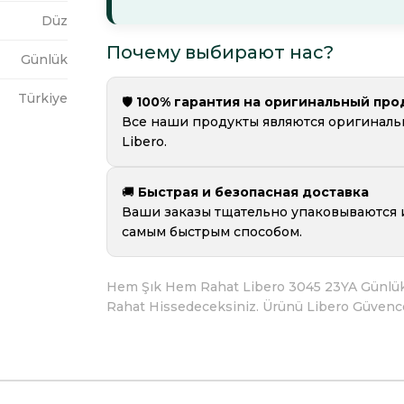
Düz
Почему выбирают нас?
Günlük
Türkiye
🛡️
100% гарантия на оригинальный про
Все наши продукты являются оригинал
Libero.
🚚
Быстрая и безопасная доставка
Ваши заказы тщательно упаковываются 
самым быстрым способом.
Hem Şık Hem Rahat Libero 3045 23YA Günlük 
Rahat Hissedeceksiniz. Ürünü Libero Güvencesi 