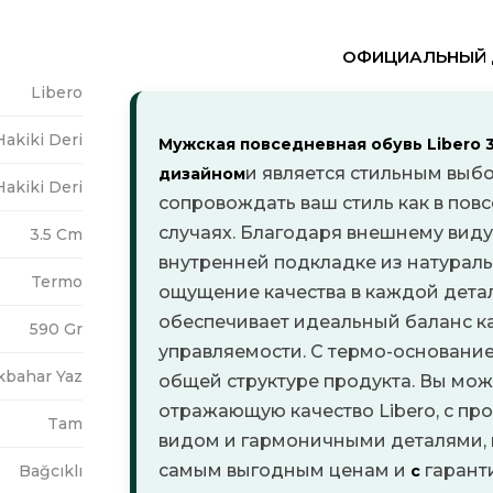
ОФИЦИАЛЬНЫЙ Д
Libero
Hakiki Deri
Мужская повседневная обувь Libero 
и является стильным выб
дизайном
Hakiki Deri
сопровождать ваш стиль как в повс
случаях.
Благодаря внешнему виду
3.5 Cm
внутренней подкладке из натураль
Termo
ощущение качества в каждой дета
обеспечивает идеальный баланс ка
590 Gr
управляемости.
С термо-основание
lkbahar Yaz
общей структуре продукта. Вы може
отражающую качество Libero, с п
Tam
видом и гармоничными деталями, 
самым выгодным ценам и
гаранти
Bağcıklı
с