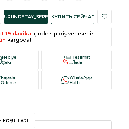
at
19
dakika
içinde sipariş verirseniz
ün
kargoda!
Hediye
Teslimat
Çeki
/İade
Kapıda
WhatsApp
Ödeme
Hattı
IM KOŞULLARI