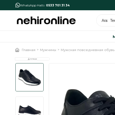
İlk Alışverişe Özel İndirim
NHR10
WhatsApp Hattı:
0533 701 31 34
Главная
Мужчины
Мужская повседневная обувь