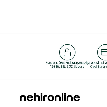
%100 GÜVENLİ ALIŞVERİŞ
TAKSİTLİ 
128 Bit SSL & 3D Secure
Kredi Kartın