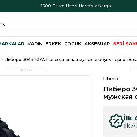
1500 TL ve Üzeri Ücretsiz Kargo
MARKALAR
KADIN
ERKEK
ÇOCUK
AKSESUAR
SERİ SON
Либеро 3045 23YA Повседневная мужская обувь черно-бел
Libero
Либеро 3
мужская 
İlk 
İlk A