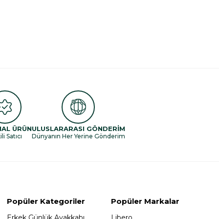
NAL ÜRÜN
ULUSLARARASI GÖNDERİM
li Satıcı
Dünyanın Her Yerine Gönderim
Popüler Kategoriler
Popüler Markalar
Erkek Günlük Ayakkabı
Libero