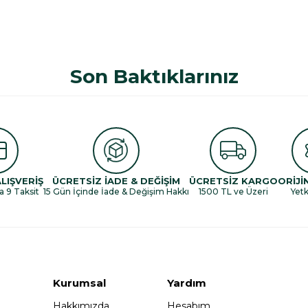
Son Baktıklarınız
ALIŞVERİŞ
ÜCRETSİZ İADE & DEĞİŞİM
ÜCRETSİZ KARGO
ORİJİ
a 9 Taksit
15 Gün İçinde İade & Değişim Hakkı
1500 TL ve Üzeri
Yetki
Kurumsal
Yardım
Hakkımızda
Hesabım